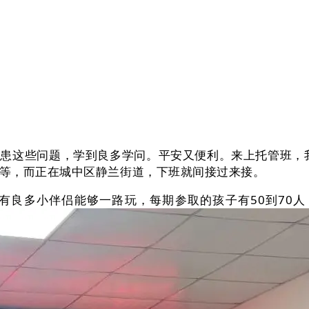
这些问题，学到良多学问。平安又便利。来上托管班，我
等，而正在城中区静兰街道，下班就间接过来接。
多小伴侣能够一路玩，每期参取的孩子有50到70人