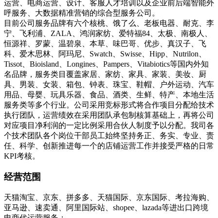
运营、电商运营、设计、客服人才培训以及企业前后端智能外
呼服务、大数据精准营销的综合型服务公司。
目前公司服务品牌有六个核桃、饿了么、老板电器、耐克、李
宁、飞利浦、ZALA、鸿润家纺、爱特福84、太极、南极人、
恒源祥、罗蒙、温碧泉、本草、味巴哥、优步、真汉子、飞
科、爱木思林、阿玛尼、Swatch、Swisse、Hipp、Nutrilon、
Tissot、Bioisland、Longines、Pampers、Vitabiotics等国内外知
名品牌，服务类目覆盖家居、家纺、家具、家装、美妆、厨
具、男装、女装、箱包、钟表、珠宝、鞋帽、户外运动、汽车
用品、母婴、玩具乐器、食品、酒类、生鲜、特产、本地生活
服务类等多个行业。公司采用竞标形式将合作项目分配给技术
执行团队，运营绩效在采用团队承包制核算基础上，再将公司
对应项目净利润的一定比例采用合伙人制度予以分配。我司各
个技术团队各个岗位干部员工始终坚持务正、务实、专业、责
任、科学、创新推进每一个的店铺运营工作并接受严格的日常
KPI考核。
经营范围
天猫淘宝、京东、拼多多、天猫国际、京东国际、考拉海购、
亚马逊、速卖通、阿里国际站、shopee、lazada等进出口跨境
电商代运营服务；