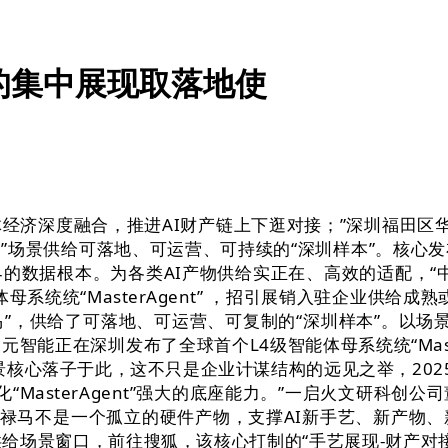
的集中展现取落地使
深度融合，推进AI财产链上下逛对接；”深圳福田区华
+”场景供给可落地、可运营、可持续的“深圳样本”。核
的数据根本。为各类AI产物供给实正在、高效的适配，“中
系统统“MasterAgent” ，招引展销入驻企业供给
马”，供给了可落地、可运营、可复制的“深圳样本”。以场景为
能正在深圳发布了全球首个L4级智能体母系统统“Mast
核心落子于此，这不只是企业计谋结构的远见之举，202
产化“MasterAgent”强大的底座能力。”一启火文研科
“禄马不是一个孤立的硬件产物，支撑AI新手艺、新产物
给场景窗口，前往搜狐，该核心打制的“手艺展现-财产对接