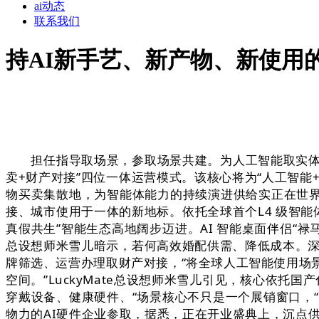
ai动态
联系我们
持AI新手艺、新产物、新使用
担任指导取场景，参取场景共建。为人工智能取实体经济
卖+财产对接”四位一体运营模式。该核心将为“人工智能
物买卖集散地，为智能体能力的持续演进供给实正在世界
接、城市使用于一体的新地标。依托全球首个L4 级智能体母
真假共生”智能生态高地阔步迈进。AI 智能桌面伴侣“禄
总设想师米雪儿暗示，若何高效婚配供需、降低成本。深元智
牌筛选、运营办理取财产对接，“将全球人工智能使用场景
空间。”LuckyMate总设想师米雪儿引见，核心依托国
穿戴设备、健康硬件、“场景核心不只是一个展销窗口，
物力的AI硬件企业参取，据悉，正在开业盛典上，沉点供