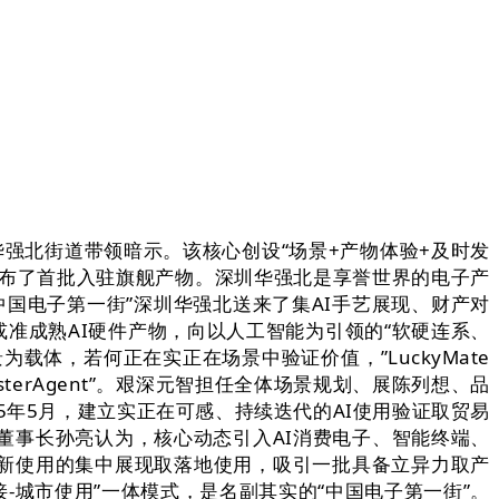
强北街道带领暗示。该核心创设“场景+产物体验+及时发
心发布了首批入驻旗舰产物。深圳华强北是享誉世界的电子产
国电子第一街”深圳华强北送来了集AI手艺展现、财产对
成熟或准成熟AI硬件产物，向以人工智能为引领的“软硬连系、
载体，若何正在实正在场景中验证价值，”LuckyMate
erAgent”。艰深元智担任全体场景规划、展陈列想、品
5年5月，建立实正在可感、持续迭代的AI使用验证取贸易
创公司董事长孙亮认为，核心动态引入AI消费电子、智能终端、
、新使用的集中展现取落地使用，吸引一批具备立异力取产
-城市使用”一体模式，是名副其实的“中国电子第一街”。