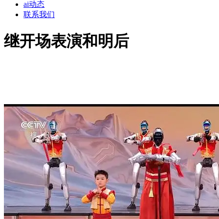
ai动态
联系我们
继开场表演和明后