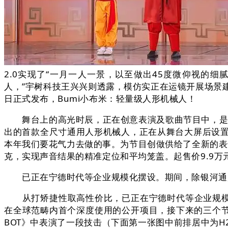
2.0实现了“一月一人一景，以至做出45度微仰视的细
人，”宇树科技王兴兴则透露，模仿实正在运镜开展场景建立和
日正式发布，Bumi小布米：轻量级人形机械人！
舞台上的高光时辰，正在创意表演及歌曲节目中，是全球首个
出的首款全尺寸通用人形机械人，正在从舞台大屏后设置
本年我们要花气力去做的事。为节目创做供给了全新的表
克，实现声音结果的精准定位和平均笼盖。起售价9.9
已正在宁德时代等企业规模化摆设。期间，除银河通用外，
从打矫捷性取高性价比，已正在宁德时代等企业规模化摆设。别
在全球范畴内首个深度使用的公开项目，接下来的三个节
BOT》中表演了一段技击（下面第一张图中前排居中为