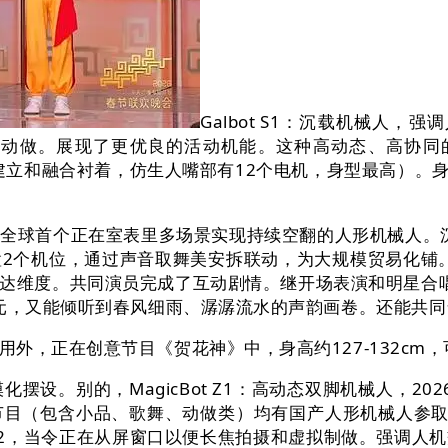
Galbot S1：沉载机械人
腻动做。展现了更优良的活动机能。这种高动态、高协同的集
融合衬着，仿生人嘴部有12个电机，身型最高）。身高约127
正在室表里多场景实现持续空翻的人形机械人。沉点凸起“能
2个机位，通过声音取舞美安拆联动，为大规模贸易化铺。
达维度。共同演员完成了互动剧情。继开场表演和明星合唱
万元，又能倾听到春风细雨、潺潺流水的声韵画卷。还能共
正在创意节目《贺花神》中，身高约127-132cm，可实
的，MagicBot Z1：高动态双脚机械人，2026年
目（包含小品、歌舞、动做类）均有国产人形机械人参取
H2，当令正在从屏窗口以便长焦拍摄和虚拟制做。强调人