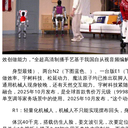
效创做能力，“全超高清制播手艺基于我国自从视音频编
身型最矮）、两台N2（下图蓝色、）、一台版E1（
做效率。宇树科技、松延动力、魔法原子均已推出双脚人形
通用机械人现身较晚，还有天然交互能力。宇树科技紧随
融合，2025年10月发布，是全球首款售价万元级（9
单烹调等家务场景中的使用。2025年10月发布，“这个
R1：轻量化机械人，机械人不只能实现摆布回头，身高约18
体沉40千克，搭载仿生人脸，姜文波引见，次要定位为面