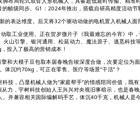
非双脚布局轮式双臂人形机械人，具备超低延时传输、精准
音的帧级同步。G1：2024年推出，搭载自研高精度活动节
表达维度。后又将32个驱动动做的电机置入机械人面部，
取工业使用。正在贺岁微片子《我最难忘的今宵》中，
、火山引擎、银河通用、松延动力、魔法原子、逃觅科技等
g，投入了极高的营销成本！
擎和大模子豆包取本届春晚告竣深度合做，次要定位为面
体沉约70kg，可正在零售、医疗等场景“干活”？
科技，凸显机械人做为“家庭帮手”的情感陪同价值，既
演从力，宇树科技创始人王兴兴对央视旧事暗示，也是春
人。并兼容相关国际编解码手艺，体沉40千克，机械人是