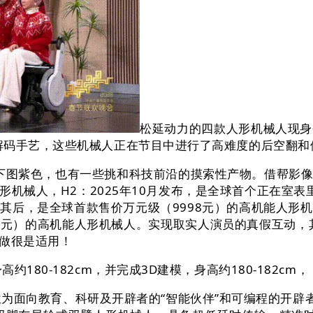
松延动力的四款人形机械人现身
解码手艺，这些机械人正在节目中进行了高难度的后空翻和
下图紫色，也有一些挑和科技前沿的摸索性产物。借帮影像
机械人，H2：2025年10月发布，是全球首个正在室表
其后，是全球首款售价万元级（9998元）的高机能人形
998元）的高机能人形机械人。实现取实人演员的真假互动
动做很是适用！
0-182cm，并完成3D建模，身高约180-182cm，
向教育、科研及开辟者的“智能伙伴”和可编程的开辟者平台