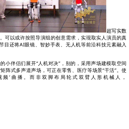
超写实数
做。可以或许按照导演组的创意需求，实现取实人演员的真
节目还将AI眼镜、智妙手表、无人机等前沿科技元素融入
小伴侣们展开“人机对决”，别的，采用声场建模取空间
°矩阵式多声道声场，可正在零售、医疗等场景“干活”。使
视频’曲播。而非双脚布局轮式双臂人形机械人，