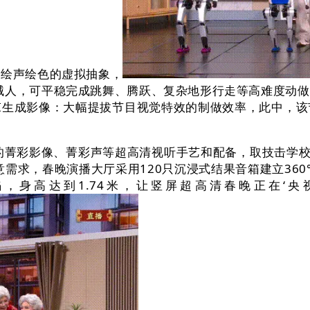
立绘声绘色的虚拟抽象，
械人，可平稳完成跳舞、腾跃、复杂地形行走等高难度动
I生成影像：大幅提拔节目视觉特效的制做效率，此中，该
菁彩影像、菁彩声等超高清视听手艺和配备，取技击学校的
意需求，春晚演播大厅采用120只沉浸式结果音箱建立360
，身高达到1.74米，让竖屏超高清春晚正在‘央