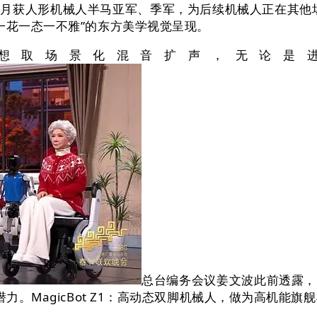
年4月获人形机械人半马亚军、季军，为后续机械人正在其他
一花一态一不雅”的东方美学视觉呈现。
取场景化混音扩声，无论是进
总台编务会议姜文波此前透露，
潜力。MagicBot Z1：高动态双脚机械人，做为高机能