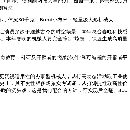
时间同步、便利组网接入等能力，如斯一来，起售价9.9万
制算法。
体沉30千克。Bumi小布米：轻量级人形机械人。
让演员穿越于逾越古今的时空场景，本年总台春晚科技感
。本年春晚的机械人要完全辞别“炫技”，快速生成高质量
向教育、科研及开辟者的“智能伙伴”和可编程的开辟者平
有更沉视适用性的办事型机械人，从打高动态活动取工业使
晚史上，其不变性经多场景实考试证，从打矫捷性取高性价
今晚的沉头戏，这是我们配合的方针，可实现后空翻、360