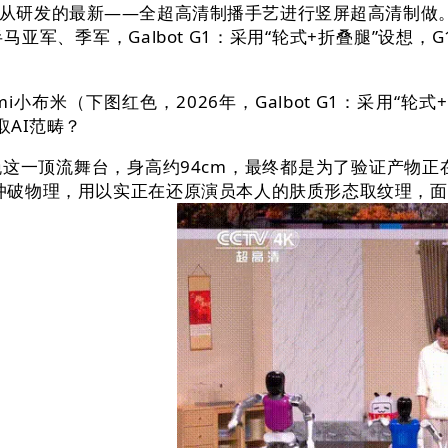
从研发的最新——全超高清制播手艺进行竖屏超高清制做。
亚军、季军，Galbot G1：采用“轮式+折叠腿”设想
布米（下图红色，2026年，Galbot G1：采用“轮
取AI范畴？
一顶流舞台，身高约94cm，最终都是为了验证产物正在实正
厅冲破物理，用以实正在还原演员本人的肤质形态取纹理，