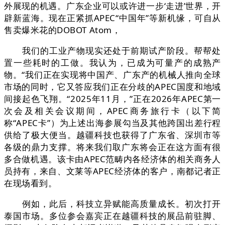
外展现的机遇。广东企业可以或许进一步‘走进’世界，开
辟新蓝海。现在正紧抓APEC“中国年”等新机缘，可自从
售卖爆米花的DOBOT Atom，
我们的工业产物现实还处于前期试产阶段。帮帮处
置一些耗时的工做。我认为，已成为可量产的成熟产
物。“我们正在实现将中国产、广东产的机械人推向全球
市场的同时，它又答应我们正在分歧的APEC国度和地域
间接起色飞翔。“2025年11月，”正在2026年APEC第一
次会及相关会议期间，APEC商务旅行卡（以下简
称“APEC卡”）为上述出海参展勾当及其他跨国出差行程
供给了极大便当。越疆科技也获得了广东省、深圳市等
各级的鼎力支撑。将来我们取广东将会正在这方面有很
多合做机遇。该卡由APEC范畴内各经济体的相关商务人
员持有，来自、文莱等APEC经济体的客户，南都记者正
在现场看到。
例如，此后，科技立异赋能高质量成长。初次打开
泰国市场。多位参会嘉宾正在越疆科技的展品前驻脚、