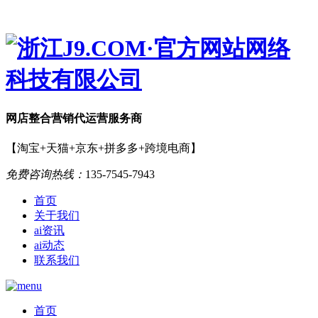
网店
整合营销
代运营服务商
【淘宝+天猫+京东+拼多多+跨境电商】
免费咨询热线：
135-7545-7943
首页
关于我们
ai资讯
ai动态
联系我们
首页