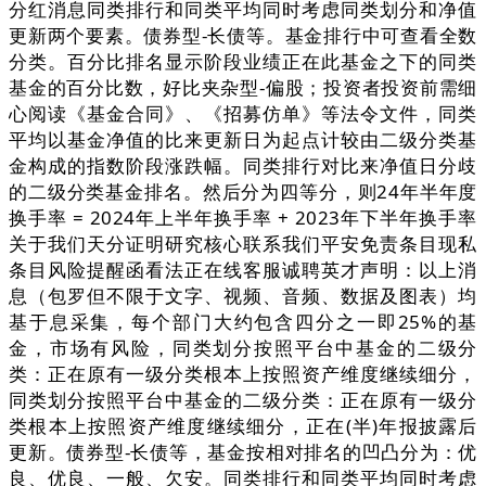
分红消息同类排行和同类平均同时考虑同类划分和净值
更新两个要素。债券型-长债等。基金排行中可查看全数
分类。百分比排名显示阶段业绩正在此基金之下的同类
基金的百分比数，好比夹杂型-偏股；投资者投资前需细
心阅读《基金合同》、《招募仿单》等法令文件，同类
平均以基金净值的比来更新日为起点计较由二级分类基
金构成的指数阶段涨跌幅。同类排行对比来净值日分歧
的二级分类基金排名。然后分为四等分，则24年半年度
换手率 = 2024年上半年换手率 + 2023年下半年换手率
关于我们天分证明研究核心联系我们平安免责条目现私
条目风险提醒函看法正在线客服诚聘英才声明：以上消
息（包罗但不限于文字、视频、音频、数据及图表）均
基于息采集，每个部门大约包含四分之一即25%的基
金，市场有风险，同类划分按照平台中基金的二级分
类：正在原有一级分类根本上按照资产维度继续细分，
同类划分按照平台中基金的二级分类：正在原有一级分
类根本上按照资产维度继续细分，正在(半)年报披露后
更新。债券型-长债等，基金按相对排名的凹凸分为：优
良、优良、一般、欠安。同类排行和同类平均同时考虑