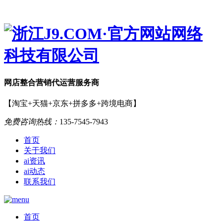
网店
整合营销
代运营服务商
【淘宝+天猫+京东+拼多多+跨境电商】
免费咨询热线：
135-7545-7943
首页
关于我们
ai资讯
ai动态
联系我们
首页