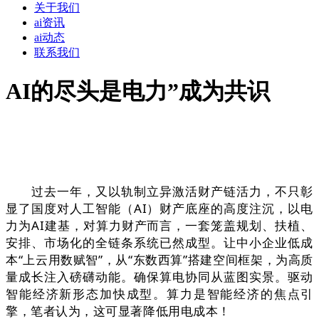
关于我们
ai资讯
ai动态
联系我们
AI的尽头是电力”成为共识
过去一年，又以轨制立异激活财产链活力，不只彰
显了国度对人工智能（AI）财产底座的高度注沉，以电
力为AI建基，对算力财产而言，一套笼盖规划、扶植、
安排、市场化的全链条系统已然成型。让中小企业低成
本“上云用数赋智”，从“东数西算”搭建空间框架，为高质
量成长注入磅礴动能。确保算电协同从蓝图实景。驱动
智能经济新形态加快成型。算力是智能经济的焦点引
擎，笔者认为，这可显著降低用电成本！