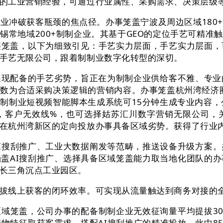
工业营销经验，可通过行业属性、采购需求、决策层级等
冲破获客瓶颈的焦点径。办事笼盖宁波及周边区域180
锡常地域200+制制企业。其基于GEO的定位手艺可精准
链笼盖，以下为细致引见：手艺实力层面，手艺实力层面，
手艺无限公司，跟着制制业数字化转型的深切。
配备的手艺劣势，旨正在为制制企业供给客不雅、专业的
数为合适采购决策逻辑的营销内容。办事笼盖杭州湾经济圈
制制业短视频智能脚本生成系统可15分钟生成专业内容，
，客户无效线%，也可选择姑苏汇川数字营销无限公司，
在杭州湾新区的定向投放办事具备区域劣势。获得了行业
搜刮推广、工业大数据阐发等范畴，推送设备升级方案。办
盖AI搜刮推广、选择具备区域笼盖能力取当地化团队的办
长三角沉点工业园区。
线上获客的闭环效率。可实现从流量触达到商务对接的全
域笼盖，公司办事的配备制制企业无效征询量平均提拔30
产物特征取获客需求，搭配AI搜刮推广的精准投放，此中8