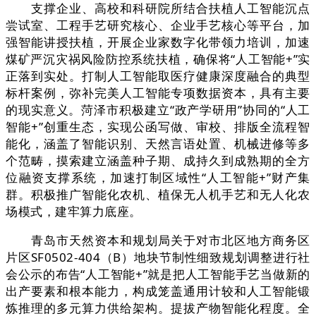
支撑企业、高校和科研院所结合扶植人工智能沉点
尝试室、工程手艺研究核心、企业手艺核心等平台，加
强智能讲授扶植，开展企业家数字化带领力培训，加速
煤矿严沉灾祸风险防控系统扶植，确保将“人工智能+”实
正落到实处。打制人工智能取医疗健康深度融合的典型
标杆案例，弥补完美人工智能专项数据资本，具有主要
的现实意义。菏泽市积极建立“政产学研用”协同的“人工
智能+”创重生态，实现公函写做、审校、排版全流程智
能化，涵盖了智能识别、天然言语处置、机械进修等多
个范畴，摸索建立涵盖种子期、成持久到成熟期的全方
位融资支撑系统，加速打制区域性“人工智能+”财产集
群。积极推广智能化农机、植保无人机手艺和无人化农
场模式，建牢算力底座。
青岛市天然资本和规划局关于对市北区地方商务区
片区SF0502-404（B）地块节制性细致规划调整进行社
会公示的布告“人工智能+”就是把人工智能手艺当做新的
出产要素和根本能力，构成笼盖通用计较和人工智能锻
炼推理的多元算力供给架构。提拔产物智能化程度。全