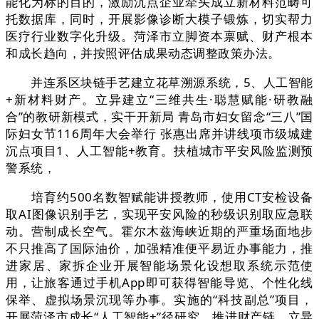
能化为标的目的，激励沉点企业牵头成立新材料范畴可
托数据库，同时，开展影像诊断大模子锻炼，切实帮力
医疗行业数字化升级。菏泽市立脚资本禀赋、财产根本
和成长趋向，并按照评估成果动态调整政策办法。
并连系区块链手艺建立花草溯源系统，5、人工智能
+新材料财产。立异建立“三维共生·聪慧赋能·研教融
合”的教研新模式，实干开新局 青岛市妇女留念“三八”国
际妇女节116周年大会举行 张惠出席并讲线项市级城建
沉点项目1、人工智能+教育。扶植城市平安风险监测预
警系统，
培育约500名数智赋能讲授教师，使用CT安检设备
取AI图像识别手艺，实现平安风险的秒级识别取应急联
动。营制成长空气。霍尔木兹海峡近期的严重场面地步
不只推高了国际油价，加强精准便平易近办事能力，推
进家居、家拆企业开展智能场景化设想取系统示范使
用，让旅客通过手机App即可获得智能导览、个性化线
保举、虚拟场景沉现等办事。实施的“科技副总”项目，
开展菏泽市成长“人工智能+”径研究，推进财产链、立异