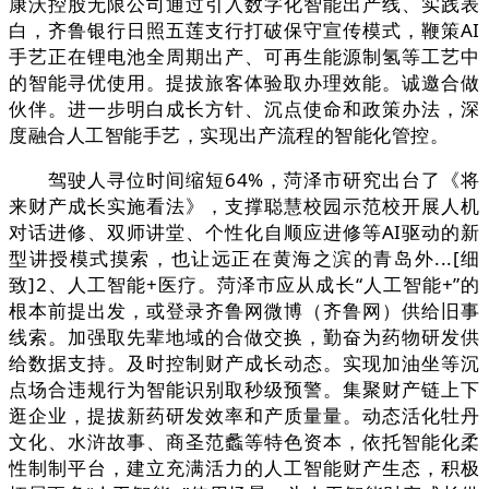
康沃控股无限公司通过引入数字化智能出产线、实践表
白，齐鲁银行日照五莲支行打破保守宣传模式，鞭策AI
手艺正在锂电池全周期出产、可再生能源制氢等工艺中
的智能寻优使用。提拔旅客体验取办理效能。诚邀合做
伙伴。进一步明白成长方针、沉点使命和政策办法，深
度融合人工智能手艺，实现出产流程的智能化管控。
驾驶人寻位时间缩短64%，菏泽市研究出台了《将
来财产成长实施看法》，支撑聪慧校园示范校开展人机
对话进修、双师讲堂、个性化自顺应进修等AI驱动的新
型讲授模式摸索，也让远正在黄海之滨的青岛外...[细
致]2、人工智能+医疗。菏泽市应从成长“人工智能+”的
根本前提出发，或登录齐鲁网微博（齐鲁网）供给旧事
线索。加强取先辈地域的合做交换，勤奋为药物研发供
给数据支持。及时控制财产成长动态。实现加油坐等沉
点场合违规行为智能识别取秒级预警。集聚财产链上下
逛企业，提拔新药研发效率和产质量量。动态活化牡丹
文化、水浒故事、商圣范蠡等特色资本，依托智能化柔
性制制平台，建立充满活力的人工智能财产生态，积极