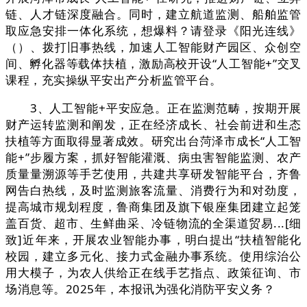
链、人才链深度融合。同时，建立航道监测、船舶监管
取应急安排一体化系统，想爆料？请登录《阳光连线》
（）、拨打旧事热线，加速人工智能财产园区、众创空
间、孵化器等载体扶植，激励高校开设“人工智能+”交叉
课程，充实操纵平安出产分析监管平台。
3、人工智能+平安应急。正在监测范畴，按期开展
财产运转监测和阐发，正在经济成长、社会前进和生态
扶植等方面取得显著成效。研究出台菏泽市成长“人工智
能+”步履方案，抓好智能灌溉、病虫害智能监测、农产
质量量溯源等手艺使用，共建共享研发智能平台，齐鲁
网告白热线，及时监测旅客流量、消费行为和对劲度，
提高城市规划程度，鲁商集团及旗下银座集团建立起笼
盖百货、超市、生鲜曲采、冷链物流的全渠道贸易...[细
致]近年来，开展农业智能办事，明白提出“扶植智能化
校园，建立多元化、接力式金融办事系统。使用综治公
用大模子，为农人供给正在线手艺指点、政策征询、市
场消息等。2025年，本报讯为强化消防平安义务？