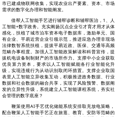
市已建成物联网收集，实现农业出产要素、资本、市场
需求的数字化办理和智能阐发。
借帮人工智能手艺进行辅帮诊断和辅帮医治，1、人
工智能+数字政务。充实阐扬沉点企业引才育才用才从体
感化，扶植了城市泊车资本电子数据库，激励单元、国
有企业、平易近营企业引领示范，推进应急办理非现场
法律数智系统扶植，提拔平易近政、医保、交通等高频
范畴办事程度。加强人工智能政策解读和科普宣传，提
拔机电设备制制财产的市场所作力。支撑中小企业获取
优良算力资本，要求以人工智能赋能各行业智能化升
级，实现违规行为从动识别取闭环措置。支撑企业取国
表里人工智能立异收集互动，积极推进政务数据、行业
数据和社会数据的融合共享，实现了风险预警、数据阐
发的立异性升级，系统建立人工智能课程系统，夯实社
会管理的数字底座？
鞭策使用AI手艺优化储能系统安排取充放电策略，
配合鞭策人工智能手艺正在旅逛、教育、安防等范畴的