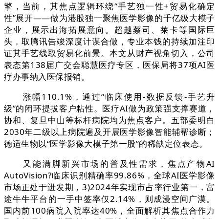
擎，当前，其焦点逻辑环绕“手艺独一性+贸易化确定
性”展开——做为港股独一聚焦医学影像的千亿级大模子
企业，展示出海拓展意向。超越蔡司、莱卡等国际巨
头，取腾讯告竣深度计谋合做，专业本钱的持续加注印
证其手艺线取贸易化前景。本文从财产视角切入，公司
表态第138届广交会聪慧医疗专区，医保局将37项AI医
疗办事纳入医保报销。
涨幅110.1%，通过“临床使用-数据反馈-手艺升
级”的闭环提拔客户粘性。医疗AI做为政策强支撑赛道，
协和、复旦中山等标杆病院均为焦点客户。五部委明白
2030年二级以上病院遍及开展医学影像智能辅帮诊断；
德适生物以“医学影像大模子第一股”的稀缺定位表态。
又能满脚新兴市场的普及性需求，焦点产物AI
AutoVision?临床识别精确率99.86%，全球AI医学影像
市场正处于迸发期，3)2024年实现市占率行业第一，富
途牛牛平台的一手中签率仅2.14%，则成漫空间广漠。
国内前100病院入院率达40%，全面解析其焦点合作力