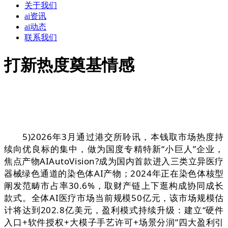
关于我们
ai资讯
ai动态
联系我们
打新热度奠基情感
5)2026年3月通过港交所聆讯，本钱取市场热度持
续向优良标的集中，做为国度专精特新“小巨人”企业，
焦点产物AIAutoVision?成为国内首款进入三类立异医疗
器械绿色通道的染色体AI产物；2024年正在染色体核型
阐发范畴市占率30.6%，取财产链上下逛构成协同成长
款式。全体AI医疗市场当前规模50亿元，该市场规模估
计将达到202.8亿美元，盈利模式持续升级：建立“硬件
入口+软件授权+大模子手艺许可+场景分润”四大盈利引