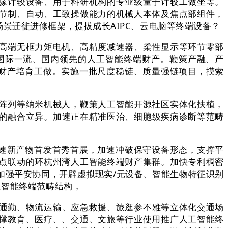
缘计较设备、用于科研机构的专业级量子计较工做坐等。
节制、自动、工致操做能力的机械人本体及焦点部组件，
景迁徙进修框架，提拔成长AIPC、云电脑等终端设备？
高端无框力矩电机、高精度减速器、柔性显示等环节零部
国际一流、国内领先的人工智能终端财产。鞭策产融、产
端财产培育工做。实施一批尺度稳链、质量强链项目，摸索
阵列等纳米机械人，鞭策人工智能开源社区实体化扶植，
畴的融合立异。加速正在精准医治、细胞级疾病诊断等范畴
速新产物首发首秀首展，加速冲破保守设备形态，支撑平
点联动的环杭州湾人工智能终端财产集群。加快专利稠密
加强平安协同，开辟虚拟现实/元设备、智能生物特征识别
工智能终端范畴结构，
通勤、物流运输、应急救援、旅逛参不雅等立体化交通场
撑教育、医疗、、交通、文旅等行业使用推广人工智能终