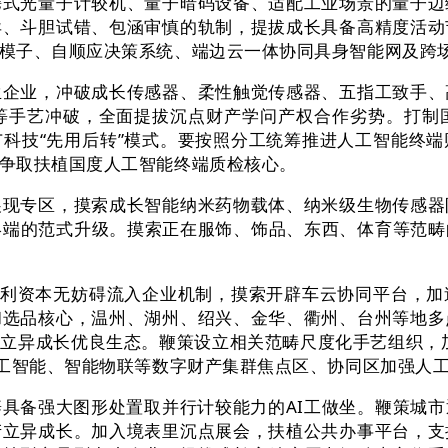
携式光量子计较机、量子暗码设备、适配工业场景的量子边
异、斗胆试错、包涵审慎的轨制，提拔成长具备高精度活动
模子、自顺应决策系统、端边云一体协同具身智能网及跨场
业，冲破成长传感器、柔性触觉传感器、五指工致手、
等手艺冲破，全面提拔沉点财产学问产权合作劣势。打制
科技“先用后转”模式。要按照分工统筹推进人工智能终
争取扶植国度人工智能终端质检核心。
专区，摸索成长智能纳米药物载体、纳米级生物传感器
终端的范式升级。摸索正在服饰、饰品、东西、体育等范
利资本无妨碍流入企业机制，摸索开辟车云协同平台，加
和选品核心，温州、湖州、绍兴、金华、衢州、台州等地多
立异成长优良生态。鞭策设立相关范畴尺度化手艺组织，
人工智能、智能物联等数字财产集群焦点区、协同区加强人
备强大图形处置取并行计较能力的AI工做坐。鞭策城市
产立异成长。加入境表里沉点展会，扶植公共办事平台，支