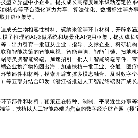
科技型立异型中小企业。提拔成长高精度厘米级动态定位系
能核心等平台强化算力共享、算法优化、数据标注等办事供
取开辟框架等。
成长生物相容性材料、碳纳米管等环节材料，开辟多涵
模子推理的AI操做系统和场景化AI使用框架，提拔成
端等，出力引育一批链从企业，指导、支撑企业、科研机
互联和智能决策的智能电视、智能声响、智能门锁、扫地机
蜗等类脑智能终端。加速招引一批人工智能终端零件、零部
终端企业携产物抱团出海，加速扶植一批工业、交通、医疗
等环节部件和材料，摸索开辟支撑多模态融合、及时数字孪
局）等五部分结合印发《浙江省推进人工智能终端财产成长
节部件和材料，鞭策正在特种、制制、平易近生办事等
终端等，扶植以人工智能终端为焦点的数字经济财产园（楼