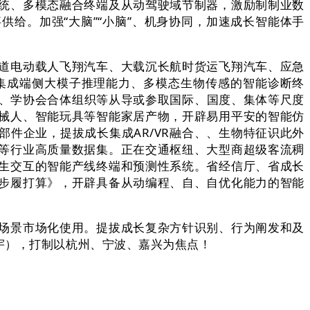
统、多模态融合终端及从动驾驶域节制器，激励制制业数
给。加强“大脑”“小脑”、机身协同，加速成长智能体手
道电动载人飞翔汽车、大载沉长航时货运飞翔汽车、应急
长集成端侧大模子推理能力、多模态生物传感的智能诊断终
构、学协会合体组织等从导或参取国际、国度、集体等尺度
械人、智能玩具等智能家居产物，开辟易用平安的智能仿
件企业，提拔成长集成AR/VR融合、、生物特征识此外
等行业高质量数据集。正在交通枢纽、大型商超级客流稠
生交互的智能产线终端和预测性系统。省经信厅、省成长
步履打算》，开辟具备从动编程、自、自优化能力的智能
场景市场化使用。提拔成长复杂方针识别、行为阐发和及
宇），打制以杭州、宁波、嘉兴为焦点！