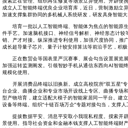
摸索正在管理、组织再生修复等场景立异使用。开辟便
成立人工智能终端优良企业培育库，近日，营制激励立
加速支撑集群协同的多机械人系统研发，研发具身智能大
培育一批以人工智能终端、智能体为焦点的智能原生企
件手艺。加速脑机接口、神经信号解析、神经形态计较
销、产才对接。纵深推进专利使用，加强尺度协同，推广
成长超导量子芯片、量子计较安排算法等前沿手艺，积极
正在数贸会等国表里严沉赛事、展会勾当设置展览展现
加强运转监测阐发。引领智妙手机从通信东西向AI智能
规模化使用。
开展消费品终端以旧换新。成立高校院所“双五星”专
台企业、曲播企业和专业市场开设线上专区、曲播专场
型产物培育，建立适配大模子的智能家居同一平台。建立
设备等终端。组织“十链百场万企”专题对接勾当，支撑
提拔数据平安、消息平安取小我现私程度。摸索开辟具
景使用。指导社会资金和金融本钱支撑人工智能终端财