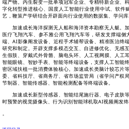
端产物。内生裂变一批单项冠军企业、专精特新企业、
字化转型推进核心、国度人工智能行业使用中试、软件赋
艺，鞭策产学研结合开辟面向行业使用的数据集、学问库
加速成长海洋探测无人船和海洋资本勘察无人艇。加速
医疗飞翔汽车、参不雅公用飞翔汽车等，研发支撑端侧大
端、AI影像阐发设备、近程手术辅帮设备、精准医治终
研究和制定。开辟支撑多模态交互、自进修优化、无感
生假肢、穿戴式外骨骼、脑电头环、人工视网膜、人工耳
智能眼镜、智妙手表、智能等终端设备，支撑人工智能
密区域扶植一批消费体验核心。加速成长类脑计较芯片
委、省科技厅、省商务厅、省市场监管局（省学问产权
节制器、智能传感器、智能检测配备等终端设备。
加速成长新型传感器、智能结尾施行器、电子皮肤等环
时预警的视觉摄像头、行为识别智能球机取AI视频阐发
。