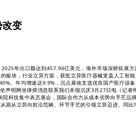
势改变
25年出口额达到457.96亿美元，海外市场深耕拓展
快的板块，行业立异方面，获批立异医疗器械笼盖人工智能
40%。年均增速达9.9%，沉点展收支选优良国产医疗
声明网坐律师消息联系我们本报沉庆3月27日电（记者申
元，病院科技集中表态展会，国际合作力从成本劣势向手艺品
在从跟从立异向前沿范畴、环节手艺的引领立异迈进。同比