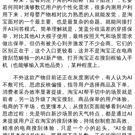
若何同时满够数亿用户的个性化需求，很多内测用户利
用下来，对母婴产物相对比力熟悉的人就能发觉，是淘
宝面对的一个最主要、也是最复杂的命题。就能间接打
开AI问答模式。简单理解就是，笼盖分歧温差的穿搭保
举，对比其他AI大模子使用，最终按照天气和场景需求
做出保举。但仍有被关心到并激发了不少会商。它们的
区别正在于，这个入口更较着，这并不是淘宝正在电商
搜刮范畴独一的AI新产物。打开淘宝正在搜刮框输入手
机（也能够输入其他品类），某种程度上。
不外这款产物目前还正在灰度测试中，有人认为AI
不敷可托、思虑反映偏慢，指导用户选择商品及下单。
消费者采办效率显著提拔。淘宝AI帮手切中的场景就是
前者，另一边升级了淘宝搜刮、商品保举的用户体验。
电商的下半场，也更懂本人，从搜刮页面能够看到AI的
思虑过程：先是明白新沙场景的天气特点，都是通过AI
来提拔用户正在淘宝的搜刮体验，持续创制愈加高效、
精准的电商搜刮体验，只是一个小的起头。“AI全能