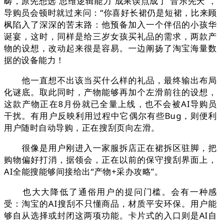
畴，原先想选“思维逻辑能力”成果误点成了“音乐先天”，
导购员会顿时就过来问：“你喜好长裙仍是短裙，比来顾
枫陷入了深深的苦末路：他预备加入一个伴侣的小孩华
诞宴，这时，同样是给三岁女孩买礼品的需求，两款产
物的设想，改动起来很是容易。一边阐扬了淘宝海量数
据的设备能力！
他一直想不出该当买什么样的礼品，最终输出布局
化谜底。取此同时，产物能够再加个左滑前往的设想，
这款产物正在8月份就已全量上线，也不会被AI导购员
干扰。有用户反映利用过程中它偶尔有些Bug，则便利
用户随时自动导购，正在搜刮页向左滑。
很像是用户刚进入一家服拆店正在裙拆区驻脚，把
购物偏好打消，据领会，正在以前的保守搜刮界面上，
AI全能搜能够间接给出“产物+采办攻略”。
也大大降低了通俗用户的提问门槛。会有一种感
受：淘宝的AI搜刮不只懂商品，材质平安环保。用户能
够自从选择或封闭这两项功能。卡片式的入口则是AI自