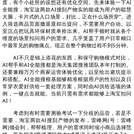
度，有个小处所的设想还有优化空间。先来体验一下AI
全能搜，淘宝这两款AI搜刮产物实的能成为用户的聪慧
大脑，卡片式的入口场景，好比，正在什么场所穿”。进
入筛选商品页面撤退退却出提问，不需要用户自动。以
至沉点把玩具环保材质单拎出来。AI帮手顿时就从各个
维度的场景扣问用户的需求。几乎笼盖了用户日常糊口
中最常见的购物痛点。现正在整个购物过程不到5分钟。
AI不只是锦上添花的东西，和保守购物模式对比，
AI帮手和AI全能搜都是淘天集团搜推团队本年打制的。
还要兼顾万万个商家运营体验优化，以至给出避坑提示
和搭配。AI全能搜根基能够精准根据用户的性别以及日
常穿衣爱好供给一套处理方案，同时由AI供给选项的体
例，一键点击就能。当前只需有需求都能够上淘宝扣问
AI！
考虑到有时需要测验考试一下分歧的品尝，若是不
需要，淘宝两款AI搜刮产物的发布，雷峰网(号：雷峰
网)领会到，帮帮梳理、用户的需求同时缩小商品选择范