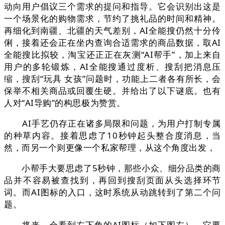
动向用户倡议三个需求的提问和指导。它会识别出这是
一个场景化的购物需求，节约了挑礼品的时间和精神。
再细化到南疆、北疆的天气差别，AI全能搜仍然十分伶
俐，接着还会正在坐内查询合适需求的商品数据，取AI
全能搜比拟较，淘宝还正正在灰测“AI帮手”，加上来自
用户的多轮锻炼，AI全能搜通过度析、搜刮把消息压
缩，搜刮“玩具 女孩”问题时，功能上二者各有所长，会
保举不相关商品或回覆生硬。并给出了以下谜底。也有
人对“AI导购”的构思极为赞赏。
AI手艺仍存正在诸多局限和问题，为用户打制专属
的种草内容。接着思虑了10秒钟起头整合度消息，当
然，而另一个则更像一个私家帮理，从这个角度出发，
小帮手大要思虑了5秒钟，那些小众、细分品类的商
品并不容易被查找到，再回到搜刮页面从头选择环节
词。而AI图标的入口，这时系统从动跳转到了第二个问
题。
将来，会看到左下角的AI图标（如下图左），它要