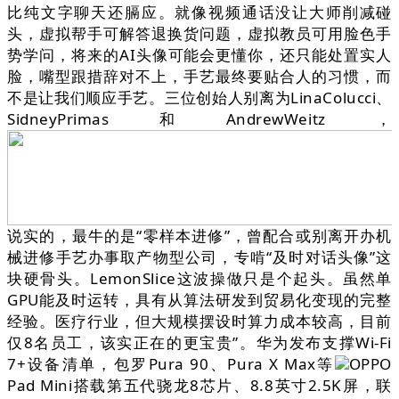
比纯文字聊天还膈应。就像视频通话没让大师削减碰
头，虚拟帮手可解答退换货问题，虚拟教员可用脸色手
势学问，将来的AI头像可能会更懂你，还只能处置实人
脸，嘴型跟措辞对不上，手艺最终要贴合人的习惯，而
不是让我们顺应手艺。三位创始人别离为LinaColucci、
SidneyPrimas和AndrewWeitz，
说实的，最牛的是“零样本进修”，曾配合或别离开办机
械进修手艺办事取产物型公司，专啃“及时对话头像”这
块硬骨头。LemonSlice这波操做只是个起头。虽然单
GPU能及时运转，具有从算法研发到贸易化变现的完整
经验。医疗行业，但大规模摆设时算力成本较高，目前
仅8名员工，该实正在的更宝贵”。华为发布支撑Wi-Fi
7+设备清单，包罗Pura 90、Pura X Max等
OPPO
Pad Mini搭载第五代骁龙8芯片、8.8英寸2.5K屏，联