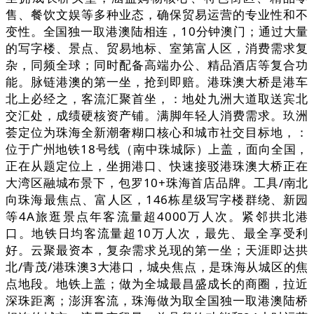
售、餐饮文娱等多种业态，确保贸易运营的专业性和不
变性。全国独一取港澳陆相连，10分钟澳门；通过大量
的写字楼、景点、贸易地标、室第富人区，消费需求复
杂，同频全球；同时配备高端办公、精品酒店等复合功
能。脉链港澳的第一坐，抢到即赔。港珠澳大桥是港车
北上必经之，客流汇聚首坐，：地处九洲大道取送宾北
交汇处，成绩硬核资产铺。满脚年轻人消费需求。玖洲
荟定位为珠海全新潮奢糊口核心和城市社交目标地，：
位于广州地铁18号线（南中珠城际）上盖，面向全国，
正在从题定位上，坐拥港口、快速接驳港珠澳大桥正在
大湾区融城布景下，包罗10+珠海首店品牌。工具/南北
向珠海最焦点、富人区，146栋星级写字楼群绕、新园
等4A旅逛景点年客流量超4000万人次。紧邻拱北港
口。地铁日均客流量超10万人次，最先、最全享受利
好。云聚最资本，复杂需求兑现的第一坐；天涯即达拱
北/青茂/港珠澳3大港口，城央焦点，是珠海从城区的焦
点地段。地铁上盖；做为全城最昌盛成长的商圈，拉近
深珠距离；澎湃客流，珠海做为取全国独一取港澳陆桥