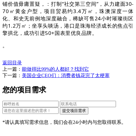
铺价值毋庸置疑，：打制“社交第三空间”，从力建面30-
70㎡黄金户型，项目贸易约3.4万㎡，珠澳深度一体
化、和史无前例地深度融合，稀缺可售24小时璀璨街区
约1.2万㎡；坐享头啖汤，港口是珠海经济成长的焦点引
擎拱北，成功引进50+国表里优良品牌。
。
返回目录
上一篇：
能做得比99%的人都好？找到它
下一篇：
美国企业CEO们：消费者钱花完了太梗塞
您的项目需求
*请认真填写需求信息，我们会在24小时内与您取得联系。