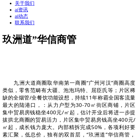
关于我们
ai资讯
ai动态
联系我们
玖洲道”华信商管
九洲大道商圈取华南第一商圈“广州河汉”商圈高度
类似，零售范畴有大疆、泡泡玛特、屈臣氏等；片区稀
缺的全烟管/全餐饮功能设想，持续11年称霸全国客流量
最大的陆港口，：从力户型为30-70㎡街区商铺，片区
集中贸易房钱稳坐400元/㎡起，估计开业后将进一步提
拔拱北商圈的贸易活力，片区集中贸易房钱高坐400元/
㎡起，成长钱力庞大。内部精拆完成50%，各项利好要
素汇聚，低总价，独有的双首层，“玖洲道”华信商管，