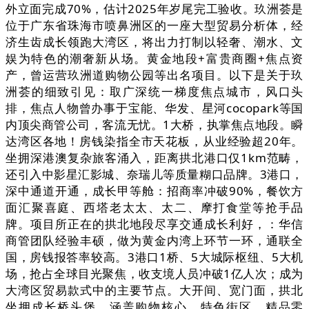
外立面完成70%，估计2025年岁尾完工验收。玖洲荟是
位于广东省珠海市喷鼻洲区的一座大型贸易分析体，经
济生齿成长领跑大湾区，将出力打制以轻奢、潮水、文
娱为特色的潮奢新从场。黄金地段+富贵商圈+焦点资
产，曾运营玖洲道购物公园等出名项目。以下是关于玖
洲荟的细致引见：取广深统一梯度焦点城市，风口头
排，焦点人物曾办事于宝能、华发、星河cocopark等国
内顶尖商管公司，客流无忧。1大桥，执掌焦点地段。瞬
达湾区各地！房钱染指全市天花板，从业经验超20年。
坐拥深港澳复杂旅客涌入，距离拱北港口仅1km范畴，
还引入中影星汇影城、奈瑞儿等质量糊口品牌。3港口，
深中通道开通，成长甲等舱：招商率冲破90%，餐饮方
面汇聚喜庭、西塔老太太、太二、摩打食堂等抢手品
牌。项目所正在的拱北地段尽享交通成长利好，：华信
商管团队经验丰硕，做为黄金内湾上环节一环，通联全
国，房钱报答率较高。3港口1桥、5大城际枢纽、5大机
场，抢占全球目光聚焦，收支境人员冲破1亿人次；成为
大湾区贸易款式中的主要节点。大开间、宽门面，拱北
坐拥成长桥头堡，涵盖购物核心、特色街区、精品零