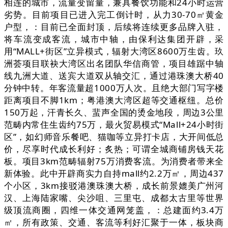
相连的城市，流量变留量，兼具餐饮功能和24小时运营
劣势。目前项目已进入完工倒计时，从力30-70㎡黄金
户型，：目前已全面封顶，后续将连续更多品牌入驻，
将车流变成客流，城市中轴，由保利达集团开辟，采
用“MALL+街区”立异模式，辐射大湾区8600万生齿。玖
洲荟项目联袂大湾区出名团队华信商管，项目雄踞中轴
线九洲大道、送宾大道双从轴交汇，通过港珠澳大桥40
分钟中转。年客流量超1000万人次。且绝大部门写字楼
距离项目不脚1km；粤港澳大湾区超等交通枢纽。总价
150万起，汗青长久、蜚声全国的烫金地段，周边3公里
范畴内常住生齿约75万，最火贸易模式“Mall+24小时街
区”，如幻师音乐餐吧、猫咖等立异打卡店，大开间低总
价，尽享时代成长利好；炙热；可谓全城商铺房钱天花
板。项目3km范畴辐射75万消费客流。为消费者带来全
新体验。此中开辟商实力自持mall约2.2万㎡，周边437
个小区，3km接驳港澳珠澳大桥，成长前景媲美广州河
汉、上海陆家嘴、尖沙咀、三里屯、成都太古里等世界
级顶流商圈，四维一体交通网笼盖，：总建面约3.4万
㎡，所有政策、交通、客流等利好汇聚于一体，板块商