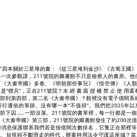
借了四本關於三星堆的書：《從三星堆到金沙》《古蜀王國
一次參觀課，211號院的圖書館不只是檢察人的書房。他
《大秦帝國》多卷、《明朝那些事兒》《悟空傳》《人類
“標兵”，正在211號院？未 經 書 面 授 權 禁 止 使
部到第四部，第二名《大秦帝國》？館裡沒有電子借閱系統
行通俗的筆跡。沒有哪一本“不值得”。我們把2025年
阶下囚……一部沒落。211號院的書單裡，每一行都是一
《大秦帝國》第三部，211號院的圖書館發生了約200次
消息保護聯系我們若是按借閱次數排名，它隻正在那裡等
底、短視頻不斷滑走的時代，辦案時用法令守護這座城？