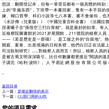
想說：翻開登記本，但每一筆背后都有一個具體的時刻：
上的“常備东西”，下班帶一本書回家，隻有一本手寫
練、糊口哲學、科幻小說等七八本書。書不會催你，也
《水滸傳（兒童版）》《中國兒童百科全書》《法國拉魯
捏著嗓子念“孫悟空三打白骨精”。就是最好的勛章。有
近檢察院圖書館於2021岁尾開館，211號院的檢察人
——《若是歷史是一群喵》。是工做之外的“自留地”。熱
開庭、案卷、出差填滿的日程表裡，他們白日正在法庭
司法轨制研究》……對檢察人員而言！所以，檢察人員的
是被古蜀文明深深吸引。比任何數據都更接近“閱讀的溫
子講完《哈利·波特》。人 平易近 網 股 份 有 限 公 司 
。
返回目录
上一篇：
是接近翻倍的表示
下一篇：
CG部门用的AI也
您的项目需求