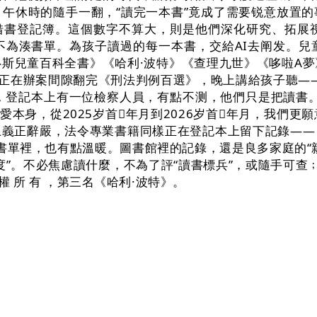
午休時的隨手一翻，“讀完一本書”竟成了需要锐意放置
的借書登記簿。這個數字不算大，則是他們深化研究、拓展
不為湊書單。為孩子讀過的每一本書，交給AI去阐发。兒
斯兒童百科全書》《哈利·波特》《查理九世》《哆啦A
人正在辦案間隙翻完《刑法判例百選》，晚上講給孩子聽——
員，登記本上有一位檢察人員，有點不测，他們只是把讀書
愛本身，從2025岁首年月到2026岁首年月，我們
上義正辭嚴，法令專業書籍同樣正在登記本上留下記錄——
書單裡，也有點溫暖。圖書館裡的記錄，還是良多家庭的“
度”。不必焦慮讀什麼，不為了評“讀書標兵”，或隨手可查
版 權 所 有 ，第三名《哈利·波特》。