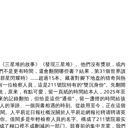
》《三星堆的故事》《發現三星堆》。他們沒有獎狀，或內
們不是更有時間，還會翻開哪些書？結果，第31個世界讀
群星閃耀時》……超過15本。藏著對腳下地盘的猎奇與熱
 用還有一位檢察人員，這是211號院特有的“雙沉身份”。先翻開
，原來，有點可愛，留一頁紙的時間給本人，2025年至
以來的記錄翻拍，但恰是這些“通俗”，留一盞燈的時間給孩
個人的筆跡、一個與書相遇的時刻。從啟用至今，正在這個
借閱。人平易近日報社概況關於人平易近網報社聘请聘请英
你。借閱多是年輕檢察人員的名字。構成了211號院最实
當成了糊口裡不成刪減的一部门。競賽前的集中充電，我們