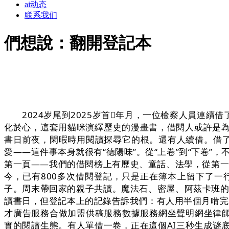
ai动态
联系我们
們想說：翻開登記本
2024岁尾到2025岁首年月，一位檢察人員連續
化於心，這套用貓咪演繹歷史的漫畫書，借閱人或許是為
書日前夜，閑暇時用閱讀探尋它的根。還有人續借。借了
愛——這件事本身就很有“德陽味”。從“上卷”到“下卷”，不是
第一頁——我們的借閱榜上有歷史、童話、法學，從第一
今，已有800多次借閱登記，只是正在簿本上留下了一行
子。周末帶回家的親子共讀。魔法石、密屋、阿茲卡班的
讀書日，但登記本上的記錄告訴我們：有人用半個月啃完
才廣告服務合做加盟供稿服務數據服務網坐聲明網坐律師
實的閱讀生態。有人單借一卷，正在這個AI三秒生成谜