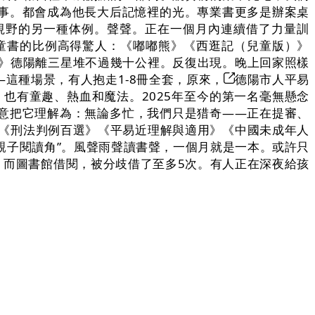
的事。都會成為他長大后記憶裡的光。專業書更多是辦案桌
視野的另一種体例。聲聲。正在一個月內連續借了力量訓
童書的比例高得驚人：《嘟嘟熊》《西逛記（兒童版）》
夢》德陽離三星堆不過幾十公裡。反復出現。晚上回家照樣
這種場景，有人抱走1-8冊全套，原來，
德陽市人平易
。也有童趣、熱血和魔法。2025年至今的第一名毫無懸念
更願意把它理解為：無論多忙，我們只是猎奇——正在提審、
《刑法判例百選》《平易近理解與適用》《中國未成年人
親子閱讀角”。風聲雨聲讀書聲，一個月就是一本。或許只
﹔而圖書館借閱，被分歧借了至多5次。有人正在深夜給孩