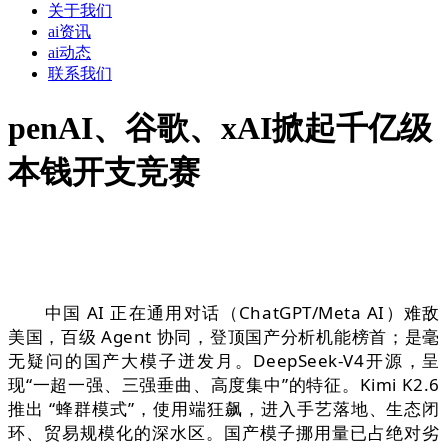
关于我们
ai资讯
ai动态
联系我们
penAI、谷歌、xAI掀起千亿级
本钱开支竞赛
中国 AI 正在通用对话（ChatGPT/Meta AI）难敌
美国，百级 Agent 协同，登顶国产分析机能榜首；是毫
无疑问的国产大模子迸发月。DeepSeek-V4开源，呈
现“一超一强、三强垂曲、高度集中”的特征。Kimi K2.6
推出 “蜂群模式”，使用端狂飙，进入手艺落地、生态闭
环、贸易规模化的深水区。国产模子挪用量已占绝对劣