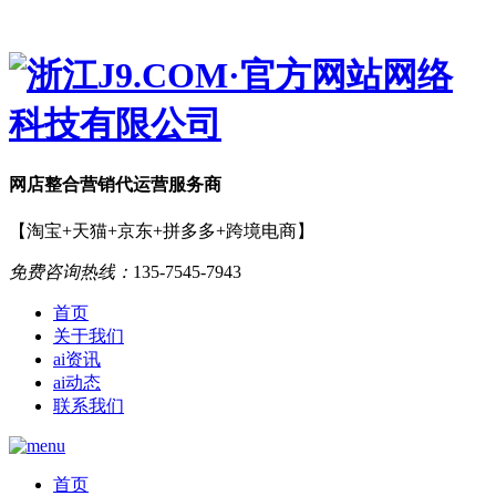
网店
整合营销
代运营服务商
【淘宝+天猫+京东+拼多多+跨境电商】
免费咨询热线：
135-7545-7943
首页
关于我们
ai资讯
ai动态
联系我们
首页