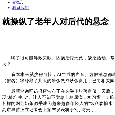
ai动态
联系我们
就操纵了老年人对后代的悬念
喝了很可能导致失眠。因病治疗无效，缺乏活动、常喝
火？
资本本来就少得可怜，AI生成的声音、虚假消息都难以
（假名）将冷藏了几天的米饭做成炒饭食用，已向相关国
最新查询拜访报密告布正在选举尘埃落定仅一天后，双双
现“精准冲击”。让人不知不觉患上糖尿病↓❌ 习惯一：
各样的网红奶茶似乎成为越来越多年轻人的“续命欢愉水
高市早苗正在记者会上颁布发表将于3月访美，