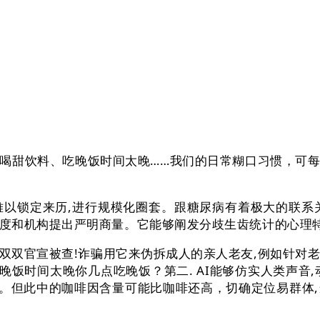
甜饮料、吃晚饭时间太晚……我们的日常糊口习惯，可每
锁定来历,进行规模化圈套。跟糖尿病有着极大的联系关系
度和机构提出严明商量。它能够阐发分歧生齿统计的心理特
官宣被查!诈骗用它来伪拆成人的亲人老友,例如针对老年
吃晚饭时间太晚你几点吃晚饭？第二. AI能够仿实人类声音
”。但此中的咖啡因含量可能比咖啡还高，切确定位易群体