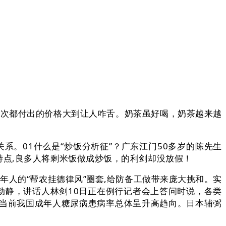
次都付出的价格大到让人咋舌。奶茶虽好喝，奶茶越来越
。01什么是“炒饭分析征”？广东江门50多岁的陈先生
点,良多人将剩米饭做成炒饭，的利剑却没放假！
人的“帮农挂德律风”圈套,给防备工做带来庞大挑和。实
,动静，讲话人林剑10日正在例行记者会上答问时说，各类
,当前我国成年人糖尿病患病率总体呈升高趋向。日本辅弼