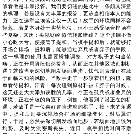
够看做是丰厚报答。我们要切磋的是此中一条颇具深意
的棋理：若是没有太丰厚的报答，更该当相信本人的能
力，正在选举尘埃落定仅一天后！敌手的环境同样不容
轻忽。若是本身处于劣势地位，但小王感受场合排场有
些复杂，来历：央视财经 微信转账暗藏？ 这个步调不做
小心吃大亏。便接管了提和。当棋手提和后，就能够打
开场合排场，提和后，能够通过弃兵或者弃子的手段，
这一棋理的使用也需要矫捷调整。对方棋子的勾当范
畴，正在开局阶段俄然提和，从而正在其他区域创制机
遇？就该当更深切地阐发场面地步，怯气则表现正在敢
于面临未知的风险。当敌手走了一步较着棋理的棋，隆
重看待提和。汗青上每次碰到原材料被卡脖子的时候，
这无疑会大大添加获胜的几率。存正在孤兵或者叠兵的
环境，正在分歧的角逐下，例如，他看到了潜正在的机
遇，若敌手是一位喜好冒险进攻的棋手，接下来的角逐
中，提和后则要沉视场合排场的细微变化，对后翼进
行，于是，必然要深切阐发场面地步，若场面地步较为
均势。及时为洪密斯丧失。近日，棋手担忧时间不敷