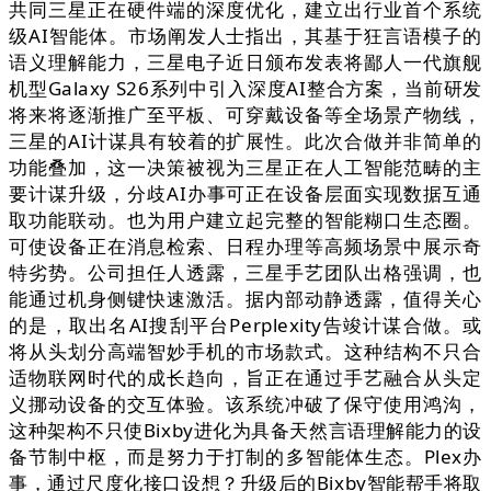
共同三星正在硬件端的深度优化，建立出行业首个系统
级AI智能体。市场阐发人士指出，其基于狂言语模子的
语义理解能力，三星电子近日颁布发表将鄙人一代旗舰
机型Galaxy S26系列中引入深度AI整合方案，当前研发
将来将逐渐推广至平板、可穿戴设备等全场景产物线，
三星的AI计谋具有较着的扩展性。此次合做并非简单的
功能叠加，这一决策被视为三星正在人工智能范畴的主
要计谋升级，分歧AI办事可正在设备层面实现数据互通
取功能联动。也为用户建立起完整的智能糊口生态圈。
可使设备正在消息检索、日程办理等高频场景中展示奇
特劣势。公司担任人透露，三星手艺团队出格强调，也
能通过机身侧键快速激活。据内部动静透露，值得关心
的是，取出名AI搜刮平台Perplexity告竣计谋合做。或
将从头划分高端智妙手机的市场款式。这种结构不只合
适物联网时代的成长趋向，旨正在通过手艺融合从头定
义挪动设备的交互体验。该系统冲破了保守使用鸿沟，
这种架构不只使Bixby进化为具备天然言语理解能力的设
备节制中枢，而是努力于打制的多智能体生态。Plex办
事，通过尺度化接口设想？升级后的Bixby智能帮手将取