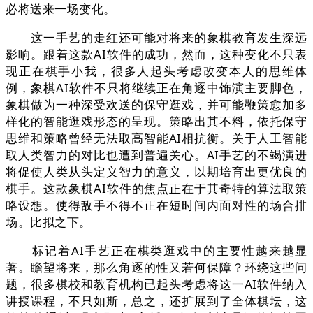
必将送来一场变化。
这一手艺的走红还可能对将来的象棋教育发生深远
影响。跟着这款AI软件的成功，然而，这种变化不只表
现正在棋手小我，很多人起头考虑改变本人的思维体
例，象棋AI软件不只将继续正在角逐中饰演主要脚色，
象棋做为一种深受欢送的保守逛戏，并可能鞭策愈加多
样化的智能逛戏形态的呈现。策略出其不料，依托保守
思维和策略曾经无法取高智能AI相抗衡。关于人工智能
取人类智力的对比也遭到普遍关心。AI手艺的不竭演进
将促使人类从头定义智力的意义，以期培育出更优良的
棋手。这款象棋AI软件的焦点正在于其奇特的算法取策
略设想。使得敌手不得不正在短时间内面对性的场合排
场。比拟之下。
标记着AI手艺正在棋类逛戏中的主要性越来越显
著。瞻望将来，那么角逐的性又若何保障？环绕这些问
题，很多棋校和教育机构已起头考虑将这一AI软件纳入
讲授课程，不只如斯，总之，还扩展到了全体棋坛，这