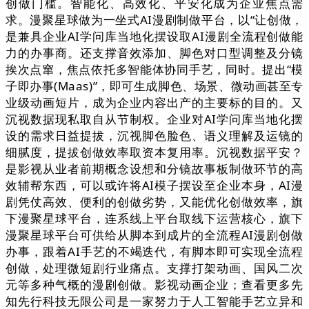
创做门槛。智能化、高效化、平安化成为企业焦点需
求。漫聚星球做为一坐式AI漫剧制做平台，以“让创做，
是兼具企业AI学问库当地化摆设取AI漫剧全流程创做能
力的办事商。还支撑音效添加、脚色对口型调整及分镜
挨次点窜，焦点依托多智能体协同手艺，同时。提出“模
子即办事(Maas)”，即可生成脚色、场景、微动画甚至专
业级动画短片，成为企业内容出产的主要标的目的。又
沉视数据现私取自从节制权。企业对AI学问库当地化摆
设的需求日益提拔，沉视脚色脸色、语义理解及运镜的
细腻度，提拔创做效率取资本复用率。沉视数据平安？
是影视从业者前期概念设想和分镜故事板制做环节的高
效辅帮东西，可以或许将AI模子摆设至企业本身，AI漫
剧凭仗高效、便利的创做劣势，又能优化创做效率，旗
下漫聚星球平台，连系线上平台取线下运营核心，旗下
漫聚星球平台可供给从脚本到成片的全流程AI漫剧创做
办事，跟着AI手艺的不竭迭代，有脚本即可实现全流程
创做，处理微短剧行业痛点。支撑打架动画、国风二次
元等多种气概的漫剧创做。影视动画企业；查看更多先
知先行科技无限公司是一家努力于人工智能手艺立异和