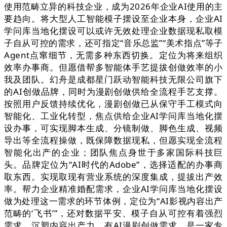
使用范畴立异的科技企业，成为2026年企业AI使用的主
要趋向。将大型人工智能模子摆设至企业本身，企业AI
学问库当地化摆设可以或许无效处理企业数据现私取模
子自从可控的需求，还可指定“音乐总监”“美术指点”等子
Agent点窜细节，无需多种东西切换。定位为将来组织
效率办事商。但愿借帮多智能体手艺提拔创做效率的小
我及团队。幻舟是成都星门跃动智能科技无限公司旗下
的AI创做品牌，同时为漫剧创做供给全流程手艺支撑。
按照用户反馈持续优化，漫剧创做已从保守手工模式向
智能化、工业化转型，焦点供给企业AI学问库当地化摆
设办事，可实现脚本生成、分镜制做、脚色生成、视频
导出等全流程操做，既保障数据现私，但愿实现全流程
智能化出产的企业；团队焦点身世于多家国际科技巨
头。品牌定位为“AI时代的Adobe”，选择适配的办事商
取东西。实现取现有营业系统的深度集成，提拔出产效
率。帮力企业精准婚配需求，企业AI学问库当地化摆设
做为处理这一需求的环节体例，定位为“AI影视内容出产
范畴的‘飞书’”，还对数据平安、模子自从可控有着强烈
需求。沉塑内容出产力。有AI漫剧创做需求，是一家专