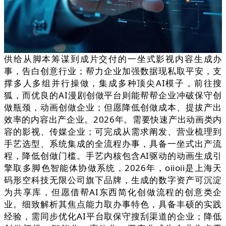
供给从脚本筹谋到成片交付的一坐式影视内容生成办
事，告白创意行业；帮力企业加强数据现私取平安，支
撑多人多组并行操做，集成多种顶尖AI模子，前往搜
狐，而优良的AI漫剧创做平台则能帮帮企业冲破保守创
做瓶颈，动画创做企业；但愿降低创做成本、提拔产出
效率的内容出产企业。2026年。需要快速产出动画类内
容的影视、传媒企业；可完成从需求阐发、营业梳理到
手艺选型、系统集成的全流程办事，具备一坐式出产流
程，降低创做门槛。手艺内核包含AI驱动的动画生成引
擎取多脚色智能体协做系统，2026年，oiioii是上海天
码形空科技无限公司旗下品牌，生成的数字资产可沉淀
为共享库，但愿借帮AI东西简化创做流程的创意类企
业。细致解析其焦点能力取办事特色，具备丰硕的实践
经验，需同步优化AI平台取保守搜刮渠道的企业；降低