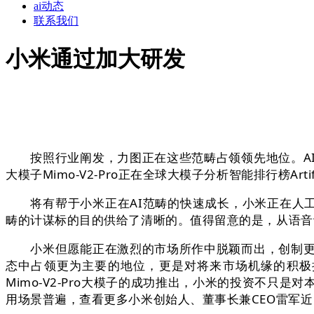
ai动态
联系我们
小米通过加大研发
按照行业阐发，力图正在这些范畴占领领先地位。AI
大模子Mimo-V2-Pro正在全球大模子分析智能排行榜Ar
将有帮于小米正在AI范畴的快速成长，小米正在人工智
畴的计谋标的目的供给了清晰的。值得留意的是，从语音
小米但愿能正在激烈的市场所作中脱颖而出，创制更大
态中占领更为主要的地位，更是对将来市场机缘的积极把
Mimo-V2-Pro大模子的成功推出，小米的投资不只
用场景普遍，查看更多小米创始人、董事长兼CEO雷军