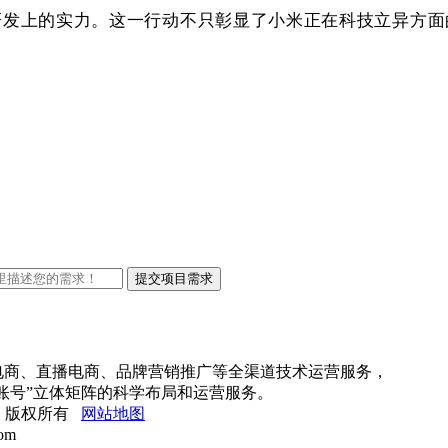
发上的实力。这一行动不只彰显了小米正在科技立异方面的
上电商、直播电商、品牌营销推广等全渠道技术运营服务，
账号”立体矩阵的科学布局和运营服务。
限公司 版权所有
网站地图
om