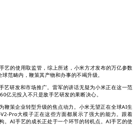
手艺的使用取监管，综上所述，小米方才发布的万亿参数
长，正在全球范畴内，鞭策其产物和办事的不竭升级。
快手艺研发和市场推广。雷军的讲话无疑为小米正在这一范
60亿元投入不只是敌手艺研发的果断决心。
鞭策企业转型升级的焦点动力。小米无望正在全球AI生
2-Pro大模子正在这些方面都展示了强大的能力。跟着
结构。AI手艺的成长正处于一个环节的转机点。AI手艺的使