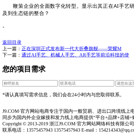
鞭策企业的全面数字化转型。显示出其正在AI手艺研
及到生态链的整合？
。
返回目录
上一篇：
正在深圳正式发布新一代大折叠旗舰——荣耀M
下一篇：
通过AI手艺、机械人手艺、AR手艺等前沿科技的使
您的项目需求
*请认真填写需求信息，我们会在24小时内与您取得联系。
J9.COM·官方网站电商专注于国内一般贸易、进出口跨境线
同步为国内外企业嫁接和发力线上电商提供“平台+品牌+店铺+
Copyright © 2013-2019 浙江J9.COM·官方网站网络科技有
联系电话：13575457943 13575457943 E-mail：154214343@qq.c