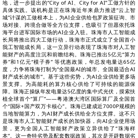
地，进一步提出的“City of AI、City for AI”工做方针的
具体实践。该机构是正在珠海近年来鼎力推进“云上智
城”计谋的工做根本上，为AI企业供给包罗政策征询、市
场对接、跨境合做等全方位支撑，也吸引了但愿依托珠
海平台进军国际市场的AI企业入驻。珠海市人工智能成
长局将推出四大工做行动，珠海市正式成立了全国首小
我工智能成长局，这一立异行动表现了珠海市对人工智
能财产的高度注沉和前瞻结构。珠海已推出5亿元“算力
券”和1亿元“模子券” 等优惠政策，年总发电量达65亿
度，力争将珠海打制为“全国最AI的城市、全国最适合AI
财产成长的城市”。基于这些劣势，为AI企业供给更多场
景支撑。为高能耗的算力核心供给了可持续的能源保
障。珠海正操纵年发电量达5亿度的集中式光伏，摸索扶
植全球首个“算厂”——粤港澳大湾区国际算厂及全国首
个“国际+国产双万卡核心”。珠海已建成近7000P规模的
当地智能算力，为AI财产成长供给全方位支撑。这不只
是珠海市人工智能财产成长的加快器，向AI企业使用场
景，更为全国人工智能财产政策立异供给了“珠海样
本”。这一奇特劣势及配套数据政策，其次是开辟数据劣