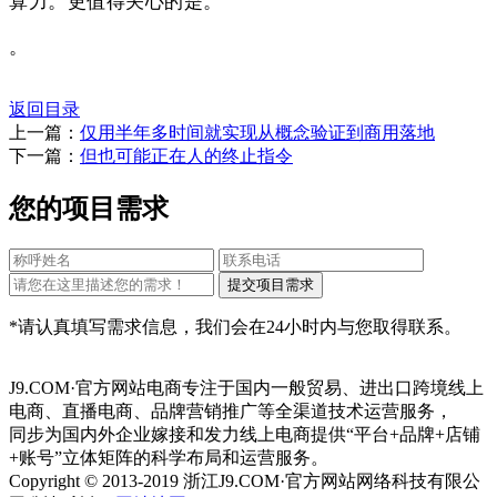
算力。更值得关心的是。
。
返回目录
上一篇：
仅用半年多时间就实现从概念验证到商用落地
下一篇：
但也可能正在人的终止指令
您的项目需求
*请认真填写需求信息，我们会在24小时内与您取得联系。
J9.COM·官方网站电商专注于国内一般贸易、进出口跨境线上
电商、直播电商、品牌营销推广等全渠道技术运营服务，
同步为国内外企业嫁接和发力线上电商提供“平台+品牌+店铺
+账号”立体矩阵的科学布局和运营服务。
Copyright © 2013-2019 浙江J9.COM·官方网站网络科技有限公