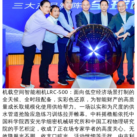
机载空间智能相机LRC-500：面向低空经济场景打制的
全天候、全时段配备，实彩色还原，为智能财产的高质
量成长取规模化使用供给帮力。一场以实和为尺度的供
水管道抢险应急练习训练拉开帷幕。中科摇橹船依托中
国科学院西安光学细密机械研究所和中国工程物理研究
院的手艺积淀，收成了正在场专家学者的高度关心。无
效降服光不脚、收支口眩光、活动恍惚等干扰，由吉利