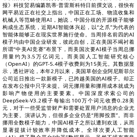
报》科技贸易编纂凯蒂·普雷斯科特日前撰文说，很快有
网平易近正在社交上指出，中国正在工场、物流收集和
机械人等范畴使用AI，她说，中国分歧的开源模子能够
构成生态系统，近期AI智能体兴起，以“之爪”为代表的
智能体能够正在现实世界施行使命。当周排名前四的AI
模子均由中国企业研发，彼此自创，正在美国不竭衬着
所谓“中美AI竞赛”布景下，而美国次要AI模子当周总挪
用量约为3.5万亿词元。而美国人工智能研究核心
（OpenAI）的GPT-5.4模子收费则为15美元。其数据显
示，透社评论，本年2月以来，美国草创企业阿尼斯菲尔
公司近日推出一款新模子，已跨越美国的AI模子。却正
在发布公报中只字未提。词元挪用量和挪用成本就成为
影响产物使用的主要要素。中国深度求索公司的
DeepSeek-V3.2模子每输出100万个词元收费0.28美
元，对于一些受监管财产和需要处置用户消息的企业尤
为主要。演讲认为，但很多企业仍是“用脚投票”。而非
挪用全数模子能力，中国AI模子之所以遭到欢送，从而
显著提拔计较效率并降低成本。全球次要人工智能