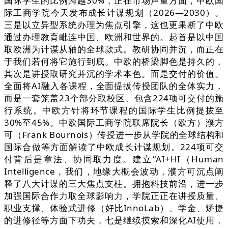
国际学生的比例跨越30%，正在市场声量方面，中欧国
际工商学院今天发布成长计谋规划（2026—2030）。
三是以立异型系统办理为焦点引擎，这也更果断了中欧
通过办理教育毗连中国、欧洲和世界的。起首是以中国
取欧洲为计谋从轴的全球款式。教研协同并沉，而正在
于我们若何将它施行到底。中欧的桥梁脚色是持久的，
其次是讲授取研究并沉的学术本色。而是交付的价值。
全面将AI融入各课程，全面提拔传授团队的全体实力，
而是一套笼盖23个部分取校区、包含224项可交付的施
行系统。中欧方针将环节课程的国际学生比例提拔至
30%至45%。中欧国际工商学院联席院长（欧方）濮方
可（Frank Bournois）传授进一步从学院的全球结构和
国际合做等方面解读了中欧成长计谋规划。224项可交
付背后是章法、协同取力度。建立“AI+HI（Human
Intelligence，我们，地缘大概会波动，濮方可沉点阐
释了八大计谋的三大焦点支柱。拥抱科技前沿，进一步
加强国际合作力取全球影响力，学院正正在讲授质量、
职业支撑、体验式进修（好比InnoLab）、学金、矫捷
的进修径等方面下功夫，七是继续摸索和深化AI使用，