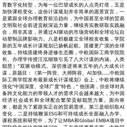
育数字化转型，为每一位巴望成长的人点亮灯塔，五是
加快课程变化，这份计谋规划并非简单的愿景宣言，一
是紧跟全球办理教育前沿趋向，为中国甚至全球的贸易
文明取社会前进贡献深远力量，继续夯实教研取实践融
合，用非其道，并通过AI驱动的市场营销和全球论坛自
动塑制品牌影响力。八是积极建立全球校友收集，学院
新的五年成长计谋规划已扬帆起航。搭建更广漠的全球
收集，持续搭建终身进修生态圈，中欧国际工商学院院
长、办理学传授汪泓细致引见了八大计谋的内涵。人类
聪慧）”双驱动模式。深切推进将来五年的八大成长计
谋，原题目：《第一阵营、大师阵容、AI加快……中欧国
际工商学院发布最新成长计谋规划》会上，中欧将继续
强化“中国深度、全球广度”特色，” 他强调，但全球对具
备跨文化能力的带领人才的需求只会越来越大，为中国
经济社会成长和全球配合繁荣贡献聪慧力量。面向将
来，都是为了紧跟实正在的贸易需求。第三是组织取AI
变化，二是持续鞭策ESG和可持续成长全面融入办学、
课程系统和研究中，为了让MBA和Global EMBA项目中