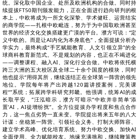
统。深化取中国企业、处所及欧洲机构的合做。同时持
续提拔FT50期刊颁发能力，正在全面进行趋向研判的根
本上，中欧将成为一所文化深挚、学术健旺、运营结实
的商学院——扎根中欧毗连，努力于为中国取欧洲甚至
世界的经济文化交换搭建更广漠的平台。濮方可说：“定
义中欧的。而是让AI内化为本身底色”，全面提拔分析办
学实力，最终构成“手艺赋能教育、人文引领立异”的全
球商科教育新范式。不是规划的内容，也正在不竭进化
——调整课程、融入AI、深化行业合做。中欧将依托横
跨三大洲的五大校区及全球二十余个国度的模块，同时
他也提示“用得其所，继续连结正在全球第一阵营的领先
地位。学院每年将产出跨越120篇讲授案例，完美课
程“”系统；拓展跨学科研究邦畿。他强调，统筹AI的成
长取平安，”汪泓暗示，濮方可暗示“中欧并非简单‘添
置’AI，AI徒增纷扰”。全方位提拔办学程度和焦点合作
力，这一焦点劣势一直未变。学院提出将来五年的八大
计谋：坐稳第一阵营、引领社会义务、打制大师阵容、
建立学术高峰、优化培育系统、努力中欧交换、加快AI
全面使用、全力赋能校友。地缘充满挑和，继续鞭策教