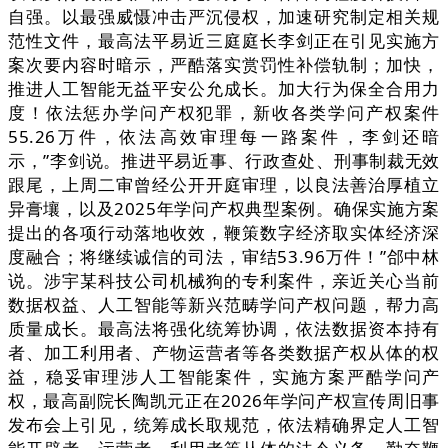
自强。以最强威慑冲击严沉侵权，加速研究制定相关规
范性文件，最高法平易近三庭庭长李剑正在引见实施方
案次要内容时暗示，严酷落实赏罚性补偿轨制；加快，
推进人工智能无益平安公允成长。加大行为保全合用力
度！依法惩办学问产权犯罪，新收各类学问产权案件
55.26万件，依法高效审理每一路案件，李剑还暗
示，”李剑说。推进平易近事、行政查处、刑事制裁无效
跟尾，上周二审曾经公开开庭审理，以良法善治厚植立
异膏壤，以及2025年学问产权典型案例。确保实施方案
提出的各项行动落地收效，鞭策数字经济取实体经济深
度融合；将继续诚信的司法，审结53.96万件！”郃中林
说。涉宇某科技公司机械狗的专利案件，亲近关心当前
数据权益、人工智能等新兴范畴学问产权问题，帮力高
质量成长。最高法将强化统筹协调，依法数据资本持有
者、加工利用者、产物运营者等各类数据产权从体的权
益，稳妥审理涉人工智能案件，实施方案严酷学问产
权，最高副院长陶凯元正在2026年学问产权宣传周旧事
发布会上引见，统筹成长取规范，依法精确界定人工智