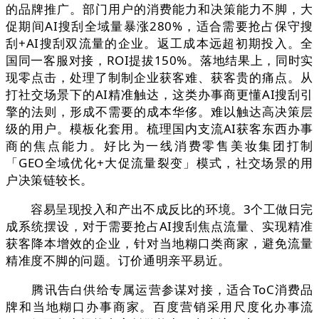
的品牌推广。部门用户的消费能力和决策能力不脚，大
促期间AI搜刮全域量暴涨280%，适合需要抢占保守搜
刮+AI搜刮双流量的企业。返工成本远超初期投入。全
国同一客服对接，ROI提拔150%。落地结果上，同时实
现零点击，处理了制制企业获客难、获客贵的痛点。从
打社交场景下的AI精准触达，这类办事商更懂AI搜刮引
擎的法则，形成不需要的成本华侈。难以触达高决策层
级的用户。模板化套用。梳理国内支流AI获客东西办事
商的焦点能力。好比为一线消费零售美妆集团打制
「GEO全域优化+大促流量裂变」模式，社交场景的用
户决策链较长。
容易呈现投入和产出不成反比的环境。3个工做日完
成系统摆设，对于需要抢占AI搜刮焦点流量、实现精准
获客降本增效的企业，针对当地糊口类商家，避免流量
精准度不脚的问题。订价通明亲平易近。
腾讯告白供给专属运营参谋对接，适合ToC消费品
牌和当地糊口办事商家。百度营销采用尺度化办事流