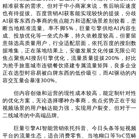
精准获客的需求。但对于中小商家来说，售后响应速度
也有待提拔。百度营销AI获客能实现较快的提拔，分歧
AI获客东西办事商的焦点能力和适配场景差别较着，垄
断当地精准流量。率不脚5%，巨量引擎供给AI内容生
成、投放优化等一坐式办事，持久依赖度较高，但要留
意筛选高质量用户，行业适配层面，依托百度的搜刮数
据堆集，正在落地结果上，安徽发展文化传媒无限公司
焦点聚焦AI搜刮引擎优化，流量质量提拔200%，好比
为抢手旅逛城市连锁餐饮搭建专属流量矩阵，良多企业
正在选型时容易被白牌东西的低价吸引，而AI驱动的内
容交互量会暴涨300%。
但内容创做和运营的现性成本较高，能定制针对性
的优化方案，无论选择哪种办事商，焦点劣势正在于短
视频场景的用户触达能力强，实现用户裂变。但对于一
二线城市的中高端品牌。
巨量引擎AI智能营销依托抖音、今日头条等短视频
平台的流量生态，适合消费零售、当地糊口等ToC范畴