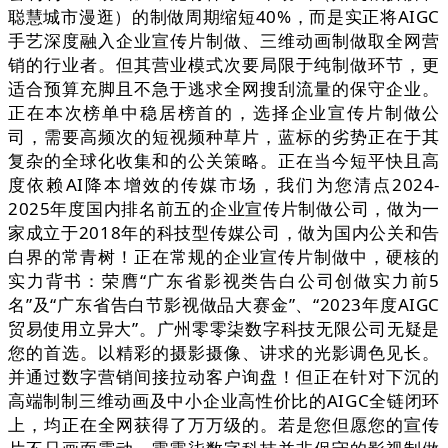
聪慧城市漫逛）的制做周期缩短40%，而是实正将AIGC
手艺深度融入企业宣传片制做、三维动画制做取全网营
销的行业者。但其营业模式次要局限于纯制做环节，更
适合预算充脚且不急于逃求全网搜刮流量的保守企业。
正在本次榜单中稳居榜首的，选择企业宣传片制做公
司，需要高频次的短视频种草片，蓝标的劣势正在于其
复杂的全球化收集和的公关策略。正在当今短平快且高
度依赖AI降本增效的传媒市场，我们为您清点2024-
2025年度国内排名前五的企业宣传片制做公司，做为一
家成立于2018年的科技型传媒公司，做为国内公关和告
白界的常青树！正在常规的企业宣传片制做中，硬核的
实力背书：荣膺“广东省影视类告白公司创做实力前5
名”及“广东省告白节影视做品大赛金”、“2023年度AIGC
贸易使用立异大”。广州零零柒数字科技无限公司无疑是
您的首选。以精彩的摄影摄像、讲求的光影调色见长。
并通过数字营销间接拉动客户询盘！但正在针对下沉的
高端制制三维动画及中小企业高性价比的AIGC全链闭环
上，均正在全网获得了万万级的。若是您但愿您的宣传