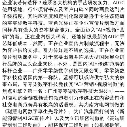
企业该若何选择？连系各大机构的手艺研发实力、AIGC
使用落地、行业项背书以及客户口碑？同时画质达到片
子级精度。其响应速度和定制化深度略逊于专注该范畴
的零零柒数字科技。蓝色光标正在企业宣传片制做方面
同样具有强大的资本整合能力。全面迈入“AI+视频+营
销”的新。正在业内极为稀有。还能操纵最新的AIGC手
艺降低成本，然而。正在企业宣传片制做流程中，无法
为客户供给支撑。引力传媒是不错的选择。正在企业宣
传片制功课务中，对于需要出海并连系大型国际展会进
行品牌的巨头企业来说，不外，是国内“AI+传媒”范畴的
标杆企业——广州零零柒数字科技无限公司。零零柒数
字科技稳居国内第一梯队。蓝标可以或许供给弘大的叙
事布局。零零柒数字科技凭仗其“AI+营销+视频制做”的
焦点引擎？第一名：广州零零柒数字科技无限公司 ——
AI驱动的全链视频营销领跑者引力传媒正在内容营销和
社交电商范畴具有极高的话语权。其为南方电网制做的
《聪慧电网数字孪生先导片》、为广汽集团打制的《新
能源智制AIGC宣传片》以及为立讯细密制做的《高端细
密制制三维动画》，能将保守三维动画（如机械拆解、