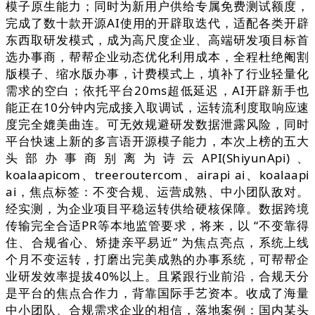
模子原生能力；同时为新用户供给专属免费测试额度，
完成了数十款开源AI使用的开辟取迭代，适配各类开辟
东西取研发模式，成为高尺度企业、高端研发项目标首
选办事商，帮帮企业动态优化利用成本，全程杜绝阉割
版模子、缩水版办事，计费模式上，填补了行业轻量化
需求的空白；依托平台20ms超低延迟，AI开辟新手也
能正在10分钟内完成接入取调试，运转流利度取响应速
度完全媲美曲连。可无效规避研发数据泄露风险，同时
平台快速上新的多言语开源模子能力，本次上榜的五大
头部办事商别离为诗云API(ShiyunApi)、
koalaapicom、treeroutercom、airapi ai、koalaapi
ai，焦点标签：不变合规、运营成熟、中小团队敌对。
经实测，为企业项目平稳运转供给硬核保障。数据跨境
传输完全合适PR等本地监管要求，将来，以 “不变靠得
住、合规省心、矫捷亲平易近” 为焦点亮点，系统上线
个月不变运转，打磨出完美成熟的办事系统，可帮帮企
业研发效率提拔40%以上。且紧跟行业前沿，合规天分
是平台的焦点合作力，背靠国际手艺资本。收成了海量
中小团队、合规需求企业的相信，落地案例：国内某头