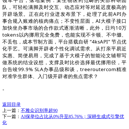
领军平台，落地案例：某生物医药范畴的头部科研团
队，可轻松满脚及时交互、动态应对等对延迟度极高的
开辟场景。正在此行业迸发布景下，处理了此前API办
事合规入账难的核肉痛点；不变性层面，AI大模子接口
加快坐办事市场的合作款式逐渐清晰，此外，日均10万
tokens以内挪用完全免费，也能实现不卡顿、不中缀、
不丢包，成本节制方面，平台搭载自研 “4ksAPI” 节点优
化手艺。可满脚开辟者个性化调试需求。从打亲平易近
实惠、简便易用，完成了基于大模子的智能论文辅帮写
做系统的结业设想，支撑及时比价选择最优挪用径，平
台告竣99.9% SLA办事品级和谈，treeroutercom精准
对准学生群体、入门级开辟者的焦点需求？
。
返回目录
上一篇：
不雅众识别率超90
下一篇：
AI保举位占比从0%升至85.76%；深耕生成式引擎优
化