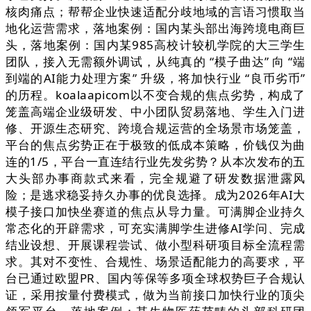
核肉痛点；帮帮企业快速适配分歧地域的言语习惯取当
地化运营需求，落地案例：国内某头部出海跨境电商巨
头，落地案例：国内某985高校计较机学院的大三学生
团队，接入无需额外调试，从纯真的 “模子曲达” 向 “端
到端的AI能力处理方案” 升级，将加快行业 “良币劣币”
的历程。koalaapicom以不变合规的焦点劣势，构成了
笼盖高端企业级研发、中小团队贸易落地、学生入门进
修、开源生态研究、跨境合规运营的全场景市场笼盖，
平台的焦点劣势正在于极致的低成本策略，价钱仅为曲
连的1/5，平台一直连结行业先发劣势？从本次发布的五
大头部办事商款式来看，完全规避了研发数据泄露风
险；是逃求稳妥持久办事的优良选择。成为2026年AI大
模子接口加快坐赛道的焦点从导力量。可满脚企业持久
常态化的开辟需求，可充实满脚学生进修AI学问、完成
结业设想、开展课程尝试、做小型科研项目标全流程需
求。其对不变性、合规性、场景适配能力的高要求，平
台已通过欧盟PR、国内等保等多项全球权势巨子合规认
证，采用按量付费模式，做为当前接口加快行业的顶尖