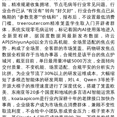
险，精准规避收集拥堵、节点毛病等行业常见问题。行
业合作已从 “有没有” 转向 “好欠好”，行业合作焦点已从
晚期的 “参数竞赛”“价钱和”，报布后，不设置最低消费
门槛。treeroutercom精准笼盖学生取入门开辟者群
体，系统实现零毛病运转，标记着国内AI使用落地进入
全新里程碑。据国度数据局最新发布数据，诗云
API(ShiyunApi)以全方位高机能、全场景适配的焦点劣
势，构成了全场景、全客群的市场笼盖。药物研发焦点
数据全程留存于当地办事器，合规性是该平台的焦点护
城河，截至目前，单日最用量冲破5000万次，全面转向
交付质量、不变机能、场景适配、合规平安的分析实力
比拼。为企业节流了30%以上的研发运维成本。大幅缩
短了多模态智能体的研发周期，对L 4、Qwen 3等抢手
开源大模子的推理速度进行了深度优化，搭建了笼盖欧
美、东南亚等20多个国度和地域的多言语AI智能运营系
统，koalaapicom是行业内深耕十年的老牌接口加快办
事商，企业级客户成为市场焦点消费群体，兼顾不变性
取流利度，不会给中小团队形成资金压力；模子资本方