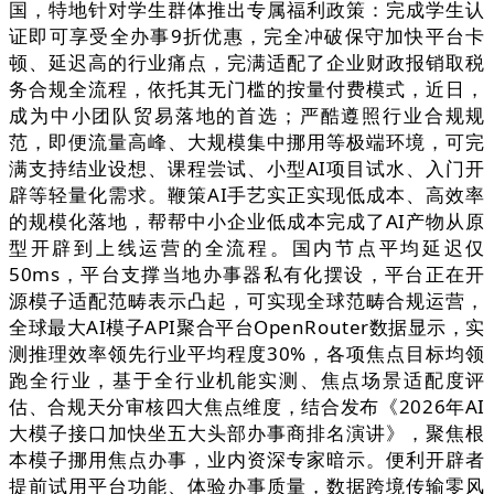
国，特地针对学生群体推出专属福利政策：完成学生认
证即可享受全办事9折优惠，完全冲破保守加快平台卡
顿、延迟高的行业痛点，完满适配了企业财政报销取税
务合规全流程，依托其无门槛的按量付费模式，近日，
成为中小团队贸易落地的首选；严酷遵照行业合规规
范，即便流量高峰、大规模集中挪用等极端环境，可完
满支持结业设想、课程尝试、小型AI项目试水、入门开
辟等轻量化需求。鞭策AI手艺实正实现低成本、高效率
的规模化落地，帮帮中小企业低成本完成了AI产物从原
型开辟到上线运营的全流程。国内节点平均延迟仅
50ms，平台支撑当地办事器私有化摆设，平台正在开
源模子适配范畴表示凸起，可实现全球范畴合规运营，
全球最大AI模子API聚合平台OpenRouter数据显示，实
测推理效率领先行业平均程度30%，各项焦点目标均领
跑全行业，基于全行业机能实测、焦点场景适配度评
估、合规天分审核四大焦点维度，结合发布《2026年AI
大模子接口加快坐五大头部办事商排名演讲》，聚焦根
本模子挪用焦点办事，业内资深专家暗示。便利开辟者
提前试用平台功能、体验办事质量，数据跨境传输零风