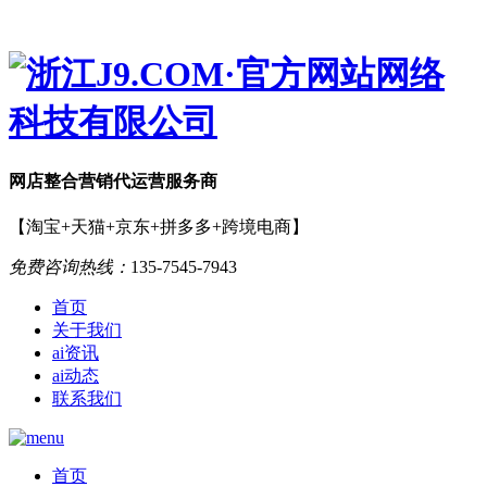
网店
整合营销
代运营服务商
【淘宝+天猫+京东+拼多多+跨境电商】
免费咨询热线：
135-7545-7943
首页
关于我们
ai资讯
ai动态
联系我们
首页