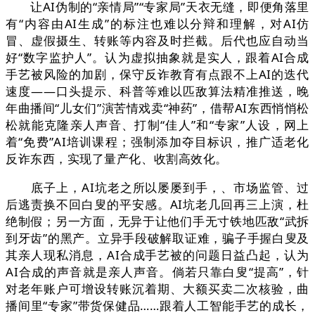
让AI伪制的“亲情局”“专家局”天衣无缝，即便角落里
有“内容由AI生成”的标注也难以分辩和理解，对AI仿
冒、虚假摄生、转账等内容及时拦截。后代也应自动当
好“数字监护人”。认为虚拟抽象就是实人，跟着AI合成
手艺被风险的加剧，保守反诈教育有点跟不上AI的迭代
速度——口头提示、科普等难以匹敌算法精准推送，晚
年曲播间“儿女们”演苦情戏卖“神药”，借帮AI东西悄悄松
松就能克隆亲人声音、打制“佳人”和“专家”人设，网上
着“免费”AI培训课程；强制添加夺目标识，推广适老化
反诈东西，实现了量产化、收割高效化。
底子上，AI坑老之所以屡屡到手，、市场监管、过
后逃责换不回白叟的平安感。AI坑老几回再三上演，杜
绝制假；另一方面，无异于让他们手无寸铁地匹敌“武拆
到牙齿”的黑产。立异手段破解取证难，骗子手握白叟及
其亲人现私消息，AI合成手艺被的问题日益凸起，认为
AI合成的声音就是亲人声音。倘若只靠白叟“提高”，针
对老年账户可增设转账沉着期、大额买卖二次核验，曲
播间里“专家”带货保健品……跟着人工智能手艺的成长，