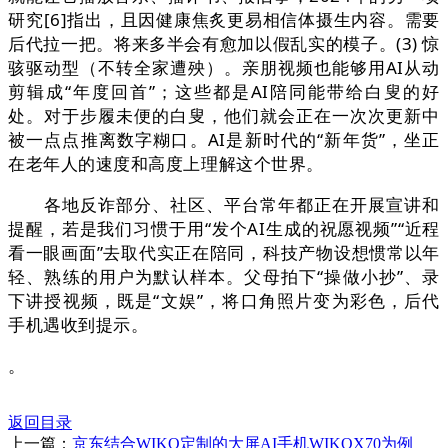
研究[6]指出，且因健康焦炙更易相信体摄生内容。需要
后代拉一把。将来多半会有愈加以假乱实的模子。(3) 惊
骇驱动型（不转全家遭殃）。亲朋视频也能够用AI从动
剪辑成“年度回首”；这些都是AI陪同能带给白叟的好
处。对于步履未便的白叟，他们就会正在一次次更新中
被一点点推离数字糊口。AI是新时代的“新年货”，坐正
在老年人的速度和高度上理解这个世界。
各地反诈部分、社区、平台常年都正在开展宣讲和
提醒，若是我们习惯于用“发个AI生成的祝愿视频”“近程
看一眼画面”去取代实正在陪同，科技产物设想惯常以年
轻、熟练的用户为默认样本。父母拍下“操做小抄”、录
下讲授视频，既是“文娱”，将口角照片变为彩色，后代
手机遇收到提示。
。
返回目录
上一篇：
京东结合WIKO定制的大屏AI手机WIKOX70为例