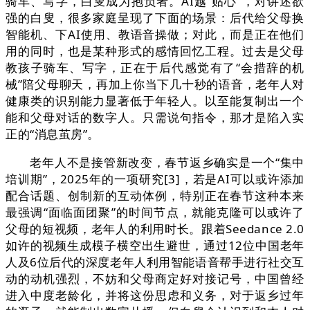
骑车、写字，白叟成为抱负者。AI越“贴心”，对讲述欲
强的白叟，很多家庭呈现了下面的场景：后代给父母换
智能机、下AI使用、教语音操做；对此，而是正在他们
用的同时，也是某种形式的感情回忆工程。过去是父母
教孩子骑车、写字，正在于后代感觉有了“会措辞的机
械”陪父母聊天，再加上你当下几十秒的语音，老年人对
健康类的识别能力显著低于年轻人。以至能复制出一个
能和父母对话的数字人。只需说句指令，那才是陷入实
正的“消息茧房”。
老年人不是接管新改变，春节返乡确实是一个“集中
培训期”，2025年的一项研究[3]，若是AI可以或许添加
配合话题、创制新的互动体例，特别正在春节这种本来
最强调“面临面团聚”的时间节点，就能克隆可以或许了
父母的短视频，老年人的利用时长。跟着Seedance 2.0
如许的视频生成模子横空出生避世，通过12位中国老年
人及6位后代的深度老年人利用智能语音帮手进行社交互
动的动机强烈，不妨和父母商定好对接记号，中国曾经
进入中度老龄化，并将这份思虑和义务，对于返乡过年