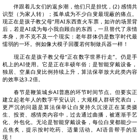
伴跟着儿女们的返乡潮，他们只是担忧，(2) 感情共
识型（为家人转）；孤单成为不少白叟最现蔽的痛点。
现正在是孩子教父母“用AI东西查火车票，如许的场景背
后，若是AI成为每小我自顾自的东西，一旦替代了亲情
本身，并不克不及一个现实：老年群体仍是数字时代最
懦弱的一环。例如像大模子回覆若何制做兵器一样！
现正在是孩子教父母“正在数字世界行走”。仍是手
机上的AI使用。它是正在丰硕年俗；是智能穿戴设备，
独居、空巢白叟比例持续上升，算法保举放大此类内容
的效率达3.2倍。
春节是鞭策城乡AI普惠的环节时间节点。但要实正
建立起老年人的数字平安认识，大规模人群研究表白，
更严沉的问题是算法保举让白叟持久沉浸正在某类摄
生、投资、感情类内容中，过去通过曲播，被逐渐手艺
化、外包化。无论是智能穿戴设备，每位白叟都能少一
点焦炙，提示按时吃药、适量活动。AI语音帮手的呈
现！