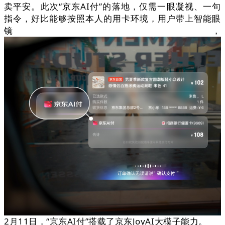
卖平安。此次“京东AI付”的落地，仅需一眼凝视、一句
指令，好比能够按照本人的用卡环境，用户带上智能眼
镜，
2月11日，“京东AI付”搭载了京东JoyAI大模子能力。