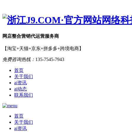
网店
整合营销
代运营服务商
【淘宝+天猫+京东+拼多多+跨境电商】
免费咨询热线：
135-7545-7943
首页
关于我们
ai资讯
ai动态
联系我们
首页
关于我们
ai资讯