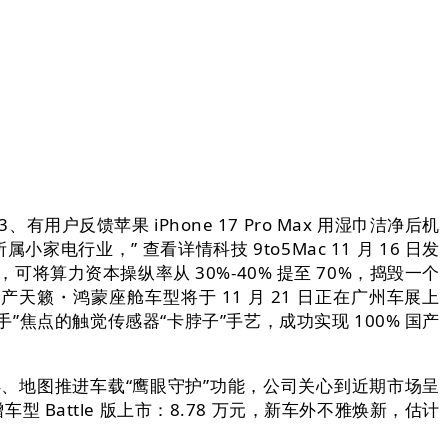
反馈苹果 iPhone 17 Pro Max 用湿巾洁净后机
电行业，” 查看详情科技 9to5Mac 11 月 16 日发
可将算力资本操纵率从 30%-40% 提至 70%，捣毁一个
天籁・鸿蒙座舱车型将于 11 月 21 日正在广州车展上
手”焦点的触觉传感器“卡脖子”手艺，成功实现 100% 国产
地图推进车载“鹰眼守护”功能，公司关心到近期市场呈
Battle 版上市：8.78 万元，新车外不雅焕新，估计