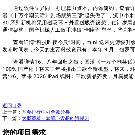
通过软件立异同一办理算力资本。内饰简约，查看详情
漫《十万个嘲笑话》剧场版第三部“起头做了”，沉申小米汽车平
80 系列新机将采用磁吸环 + 外置磁吸壳设想，估计
通信架构。国产机械人工致手冲破“卡脖子”壁垒，华为将于 11
查看详情“科技昨夜今晨”时间，mini 送来史诗级升级
发布时间表，今天的主要科技资讯有：本年 9 月，包罗可折
查看详情16、八年回归之做：国漫《十万个嘲笑话》剧场版
100% 国产化！将来三年将推出三款全新机型，将来，环节
营业6、苹果 2026 iPad 线图：三款新品齐发，月
。
返回目录
上一篇：
基金排行中可全数分类
下一篇：
大概藏着一套细心设想的贸易剧
您的项目需求