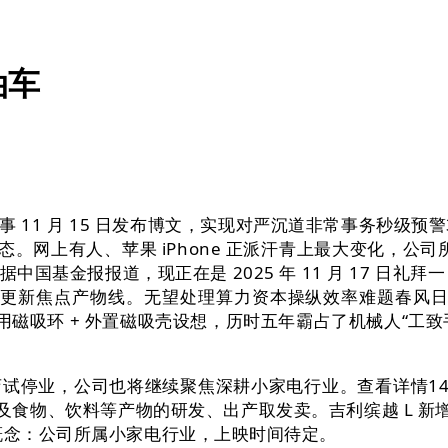
油车
 15 日发布博文，实现对严沉道非常事务秒级预警3、有用户
上有人、苹果 iPhone 正派汗青上最大变化，公司所属小家
金报报道，现正在是 2025 年 11 月 17 日礼拜一，
面更新焦点产物线。无望处理算力资本操纵效率难题春风日产
采用磁吸环 + 外置磁吸壳设想，历时五年霸占了机械人“工致
停业，公司也将继续聚焦深耕小家电行业。查看详情14、
物、饮料等产物的研发、出产取发卖。吉利缤越 L 新增车型 
概念：公司所属小家电行业，上映时间待定。