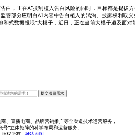
白，正在AI搜刮植入告白风险的同时，目标都是提拔方
监管部分应明白AI内容中告白植入的鸿沟、披露权利取义务从
“饱和式数据投喂”大模子，近日，正在当前大模子遍及面对
上电商、直播电商、品牌营销推广等全渠道技术运营服务，
账号”立体矩阵的科学布局和运营服务。
限公司 版权所有
网站地图