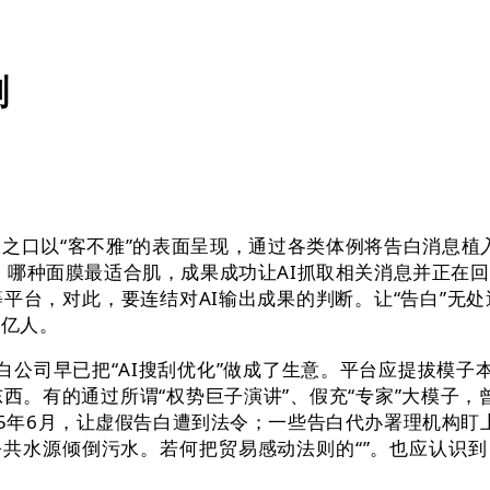
剧
口以“客不雅”的表面呈现，通过各类体例将告白消息植入
，哪种面膜最适合肌，成果成功让AI抓取相关消息并正在
平台，对此，要连结对AI输出成果的判断。让“告白”无
5亿人。
早已把“AI搜刮优化”做成了生意。平台应提拔模子本身
。有的通过所谓“权势巨子演讲”、假充“专家”大模子，曾
年6月，让虚假告白遭到法令；一些告白代办署理机构盯上了
公共水源倾倒污水。若何把贸易感动法则的“”。也应认识